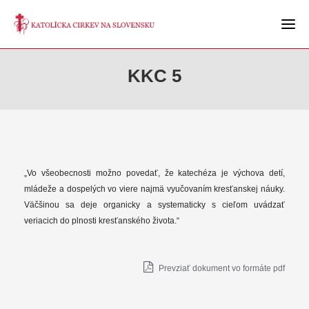
KKC 5
„Vo všeobecnosti možno povedať, že katechéza je výchova detí,
mládeže a dospelých vo viere najmä vyučovaním kresťanskej náuky.
Väčšinou sa deje organicky a systematicky s cieľom uvádzať
veriacich do plnosti kresťanského života.“
Prevziať dokument vo formáte pdf
KK