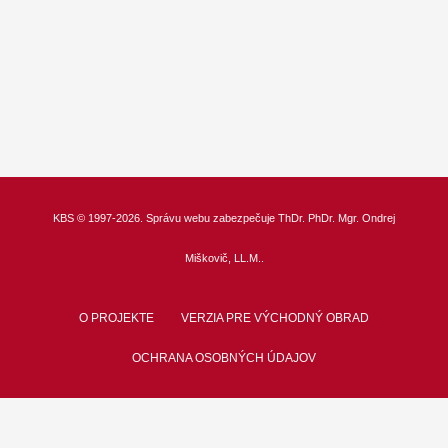
KBS
© 1997-2026. Správu webu zabezpečuje
ThDr.
PhDr. Mgr. Ondrej
Miškovič, LL.M.
.
O PROJEKTE
VERZIA PRE VÝCHODNÝ OBRAD
OCHRANA OSOBNÝCH ÚDAJOV