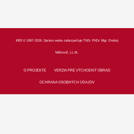
KBS
© 1997-2026. Správu webu zabezpečuje
ThDr.
PhDr. Mgr. Ondrej
Miškovič, LL.M.
.
O PROJEKTE
VERZIA PRE VÝCHODNÝ OBRAD
OCHRANA OSOBNÝCH ÚDAJOV