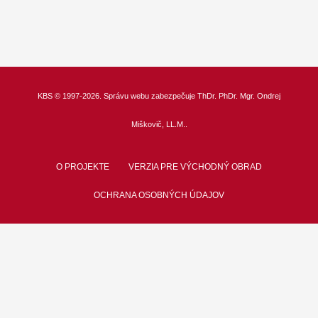
KBS
© 1997-2026. Správu webu zabezpečuje
ThDr.
PhDr. Mgr. Ondrej
Miškovič, LL.M.
.
O PROJEKTE
VERZIA PRE VÝCHODNÝ OBRAD
OCHRANA OSOBNÝCH ÚDAJOV