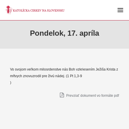
Pondelok, 17. apríla
Vo svojom veľkom milosrdenstve nás Boh vzkriesením Ježiša Krista z
mŕtvych znovuzrodil pre živú nádej. (1 Pt 1,3-9
)
Prevziať dokument vo formáte pdf