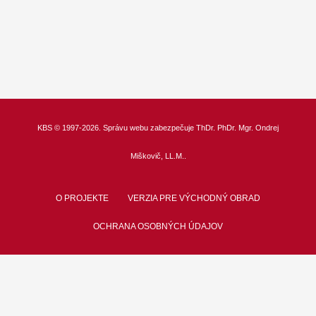
KBS
© 1997-2026. Správu webu zabezpečuje
ThDr.
PhDr. Mgr. Ondrej
Miškovič, LL.M.
.
O PROJEKTE
VERZIA PRE VÝCHODNÝ OBRAD
OCHRANA OSOBNÝCH ÚDAJOV