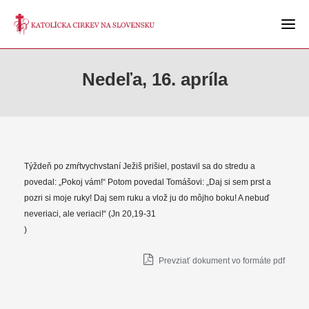
Nedeľa, 16. apríla
Týždeň po zmŕtvychvstaní Ježiš prišiel, postavil sa do stredu a
povedal: „Pokoj vám!“ Potom povedal Tomášovi: „Daj si sem prst a
pozri si moje ruky! Daj sem ruku a vlož ju do môjho boku! A nebuď
neveriaci, ale veriaci!“ (Jn 20,19-31
)
Prevziať dokument vo formáte pdf