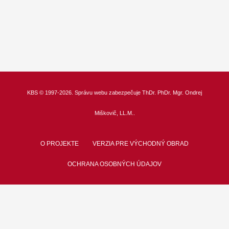
KBS
© 1997-2026. Správu webu zabezpečuje
ThDr.
PhDr. Mgr. Ondrej
Miškovič, LL.M.
.
O PROJEKTE
VERZIA PRE VÝCHODNÝ OBRAD
OCHRANA OSOBNÝCH ÚDAJOV