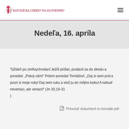
Nedeľa, 16. apríla
Týždeň po zmŕtvychvstaní Ježiš prišiel, postavil sa do stredu a
povedal: „Pokoj vám!“ Potom povedal Tomášovi: „Daj si sem prst a
pozri si moje ruky! Daj sem ruku a vlož ju do môjho boku! A nebuď
neveriaci, ale veriaci!“ (Jn 20,19-31
)
Prevziať dokument vo formáte pdf