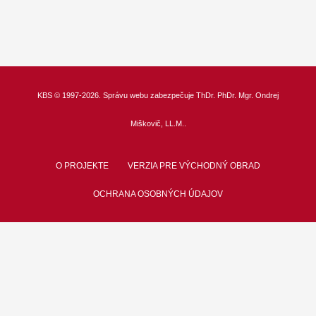
KBS
© 1997-2026. Správu webu zabezpečuje
ThDr.
PhDr. Mgr. Ondrej
Miškovič, LL.M.
.
O PROJEKTE
VERZIA PRE VÝCHODNÝ OBRAD
OCHRANA OSOBNÝCH ÚDAJOV