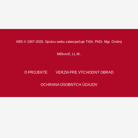
KBS
© 1997-2026. Správu webu zabezpečuje
ThDr.
PhDr. Mgr. Ondrej
Miškovič, LL.M.
.
O PROJEKTE
VERZIA PRE VÝCHODNÝ OBRAD
OCHRANA OSOBNÝCH ÚDAJOV