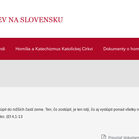
ndi
Homília a Katechizmus Katolíckej Cirkvi
Dokumenty o homí
túpil do nižších častí zeme. Ten, čo zostúpil, je ten istý, čo aj vystúpil ponad všetky
tko. (Ef 4,1-13
Prevziať dokument