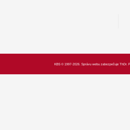
KBS
© 1997-2026. Správu webu zabezpečuje
ThDr.
P