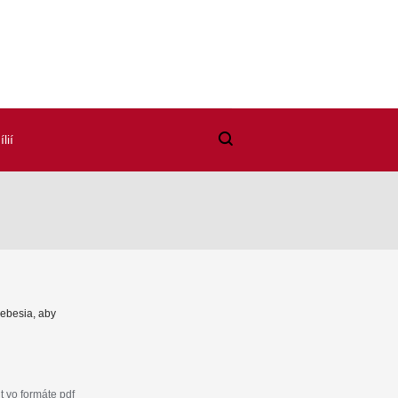
lií
 nebesia, aby
 vo formáte pdf