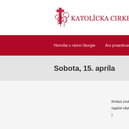
Homília v rámci liturgie
Ars praedica
Sobota, 15. apríla
Kristus zos
naplnil vše
)