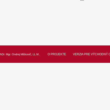
O PROJEKTE
VERZIA PRE VÝCHODNÝ 
hDr. Mgr. Ondrej Miškovič, LL.M.
.