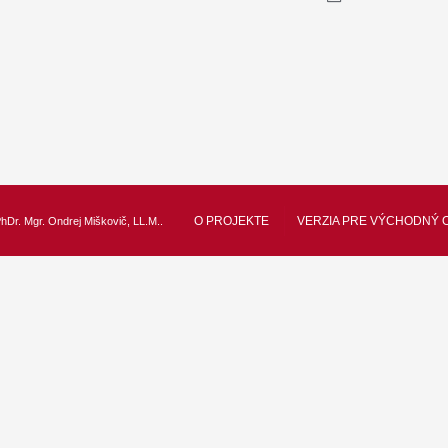
O PROJEKTE
VERZIA PRE VÝCHODNÝ 
hDr. Mgr. Ondrej Miškovič, LL.M.
.