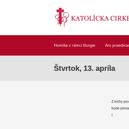
Homília v rámci liturgie
Ars praedica
Štvrtok, 13. apríla
Z knihy pro
bude plesa
)