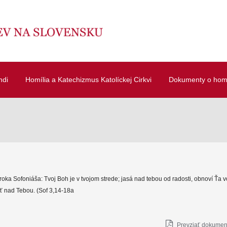
ndi
Homília a Katechizmus Katolíckej Cirkvi
Dokumenty o homí
roka Sofoniáša: Tvoj Boh je v tvojom strede; jasá nad tebou od radosti, obnoví Ťa v
ť nad Tebou. (Sof 3,14-18a
Prevziať dokument