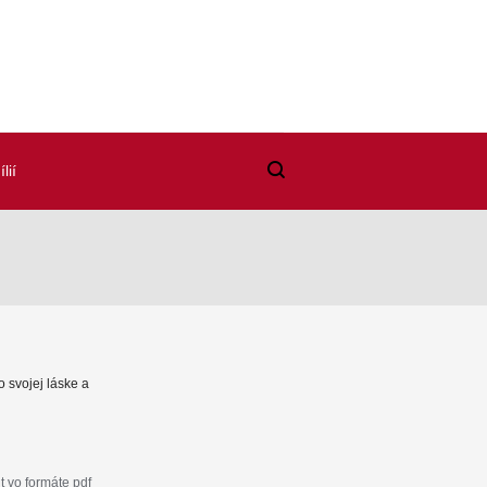
lií
o svojej láske a
 vo formáte pdf