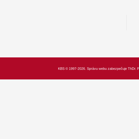
KBS
© 1997-2026. Správu webu zabezpečuje
ThDr.
P