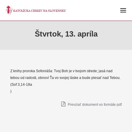
Štvrtok, 13. apríla
Z knihy proroka Sofoniáša: Tvoj Boh je v tvojom strede; jasá nad
tebou od radosti, obnoví Ťa vo svojej láske a bude plesať nad Tebou.
(Sof 3,14-18a
)
Prevziať dokument vo formáte pdf