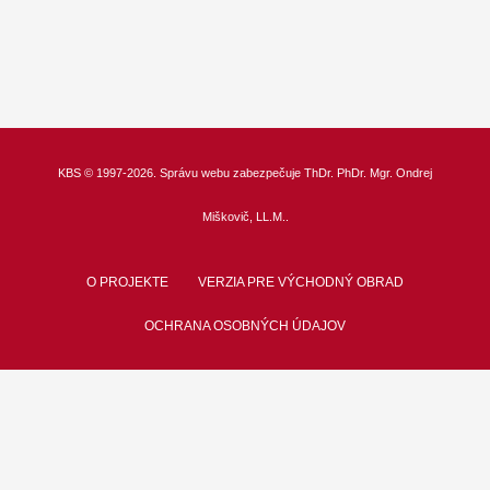
KBS
© 1997-2026. Správu webu zabezpečuje
ThDr.
PhDr. Mgr. Ondrej
Miškovič, LL.M.
.
O PROJEKTE
VERZIA PRE VÝCHODNÝ OBRAD
OCHRANA OSOBNÝCH ÚDAJOV