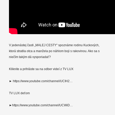
V jedenástej časti „MALEJ CESTY“ spoznáme rodinu Kuckových,
ktorá stratila otca a manžela po náhlom boji s rakovinou. Ako sa s
niečím takým dá vysporiadať?
Kliknite a prihláste sa na odber videí z TV LUX
► https://www.youtube.com/channel/UCIH2…
TV LUX deťom
►https://www.youtube.com/channel/UCWiD…