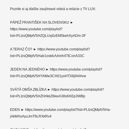
Pozrite si aj ďalšie zaujímavé videá a relácie z TV LUX:
PÁPEŽ FRANTIŠEK NA SLOVENSKU ►
https://www.youtube.com/playlist?
list=PLIzsQMptV5HZQLUxj0zEM5kehXyADm-3F
A TERAZ ČO? ► https://www.youtube.com/playlist?
list=PLIzsQMptV5Hab1osktcAAmh4TtConA33C
JEDEN NA JEDNÉHO ► https://www.youtube.com/playlist?
list=PLIzsQMptV5HYAMw3CH01yoHTX8j94I4vw
SVÄTÁ OMŠA ZBLÍZKA ► https://www.youtube.com/playlist?
list=PLIzsQMptV5HZHrlkkZ6kwA38sKKEp3WBp
EDEN ► https://www.youtube.com/playlist?list=PLIzsQMptV5Ha-
jAkMXxAyuJmT9LRXkRv4