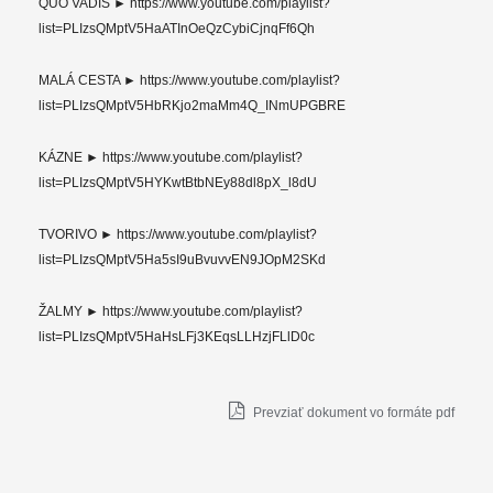
QUO VADIS ► https://www.youtube.com/playlist?
list=PLIzsQMptV5HaATInOeQzCybiCjnqFf6Qh
MALÁ CESTA ► https://www.youtube.com/playlist?
list=PLIzsQMptV5HbRKjo2maMm4Q_INmUPGBRE
KÁZNE ► https://www.youtube.com/playlist?
list=PLIzsQMptV5HYKwtBtbNEy88dl8pX_l8dU
TVORIVO ► https://www.youtube.com/playlist?
list=PLIzsQMptV5Ha5sI9uBvuvvEN9JOpM2SKd
ŽALMY ► https://www.youtube.com/playlist?
list=PLIzsQMptV5HaHsLFj3KEqsLLHzjFLlD0c
Prevziať dokument vo formáte pdf