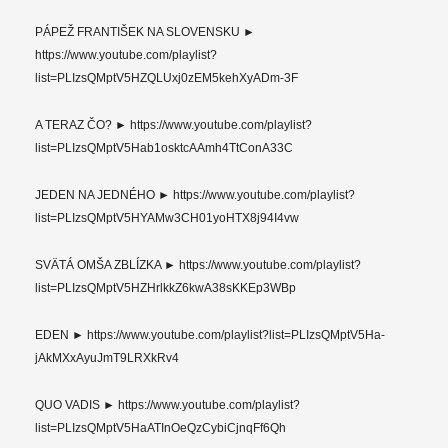
PÁPEŽ FRANTIŠEK NA SLOVENSKU ►
https://www.youtube.com/playlist?
list=PLIzsQMptV5HZQLUxj0zEM5kehXyADm-3F
A TERAZ ČO? ► https://www.youtube.com/playlist?
list=PLIzsQMptV5Hab1osktcAAmh4TtConA33C
JEDEN NA JEDNÉHO ► https://www.youtube.com/playlist?
list=PLIzsQMptV5HYAMw3CH01yoHTX8j94I4vw
SVÄTÁ OMŠA ZBLÍZKA ► https://www.youtube.com/playlist?
list=PLIzsQMptV5HZHrlkkZ6kwA38sKKEp3WBp
EDEN ► https://www.youtube.com/playlist?list=PLIzsQMptV5Ha-
jAkMXxAyuJmT9LRXkRv4
QUO VADIS ► https://www.youtube.com/playlist?
list=PLIzsQMptV5HaATInOeQzCybiCjnqFf6Qh