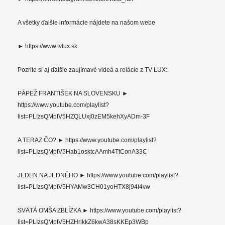
A všetky ďalšie informácie nájdete na našom webe
► https://www.tvlux.sk
Pozrite si aj ďalšie zaujímavé videá a relácie z TV LUX:
PÁPEŽ FRANTIŠEK NA SLOVENSKU ►
https://www.youtube.com/playlist?
list=PLIzsQMptV5HZQLUxj0zEM5kehXyADm-3F
A TERAZ ČO? ► https://www.youtube.com/playlist?
list=PLIzsQMptV5Hab1osktcAAmh4TtConA33C
JEDEN NA JEDNÉHO ► https://www.youtube.com/playlist?
list=PLIzsQMptV5HYAMw3CH01yoHTX8j94I4vw
SVÄTÁ OMŠA ZBLÍZKA ► https://www.youtube.com/playlist?
list=PLIzsQMptV5HZHrlkkZ6kwA38sKKEp3WBp