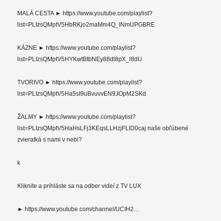
MALÁ CESTA ► https://www.youtube.com/playlist?
list=PLIzsQMptV5HbRKjo2maMm4Q_INmUPGBRE
KÁZNE ► https://www.youtube.com/playlist?
list=PLIzsQMptV5HYKwtBtbNEy88dl8pX_l8dU
TVORIVO ► https://www.youtube.com/playlist?
list=PLIzsQMptV5Ha5sI9uBvuvvEN9JOpM2SKd
ŽALMY ► https://www.youtube.com/playlist?
list=PLIzsQMptV5HaHsLFj3KEqsLLHzjFLlD0caj naše obľúbené
zvieratká s nami v nebi?
k
Kliknite a prihláste sa na odber videí z TV LUX
► https://www.youtube.com/channel/UCIH2…