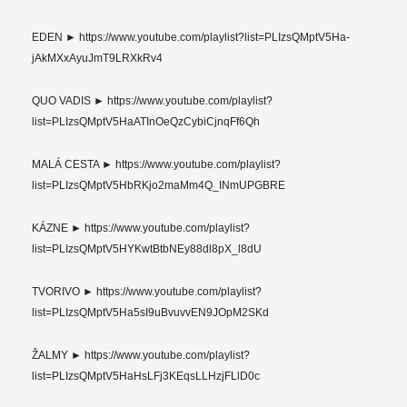
EDEN ► https://www.youtube.com/playlist?list=PLIzsQMptV5Ha-
jAkMXxAyuJmT9LRXkRv4
QUO VADIS ► https://www.youtube.com/playlist?
list=PLIzsQMptV5HaATInOeQzCybiCjnqFf6Qh
MALÁ CESTA ► https://www.youtube.com/playlist?
list=PLIzsQMptV5HbRKjo2maMm4Q_INmUPGBRE
KÁZNE ► https://www.youtube.com/playlist?
list=PLIzsQMptV5HYKwtBtbNEy88dl8pX_l8dU
TVORIVO ► https://www.youtube.com/playlist?
list=PLIzsQMptV5Ha5sI9uBvuvvEN9JOpM2SKd
ŽALMY ► https://www.youtube.com/playlist?
list=PLIzsQMptV5HaHsLFj3KEqsLLHzjFLlD0c