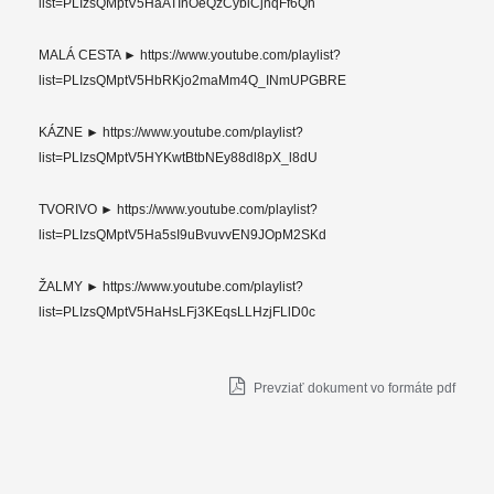
list=PLIzsQMptV5HaATInOeQzCybiCjnqFf6Qh
MALÁ CESTA ► https://www.youtube.com/playlist?
list=PLIzsQMptV5HbRKjo2maMm4Q_INmUPGBRE
KÁZNE ► https://www.youtube.com/playlist?
list=PLIzsQMptV5HYKwtBtbNEy88dl8pX_l8dU
TVORIVO ► https://www.youtube.com/playlist?
list=PLIzsQMptV5Ha5sI9uBvuvvEN9JOpM2SKd
ŽALMY ► https://www.youtube.com/playlist?
list=PLIzsQMptV5HaHsLFj3KEqsLLHzjFLlD0c
Prevziať dokument vo formáte pdf