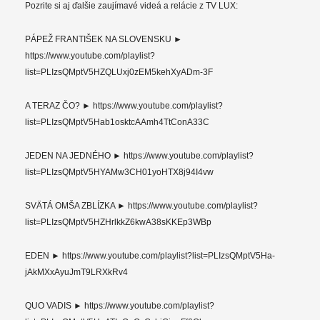
Pozrite si aj ďalšie zaujímavé videá a relácie z TV LUX:
PÁPEŽ FRANTIŠEK NA SLOVENSKU ►
https://www.youtube.com/playlist?
list=PLIzsQMptV5HZQLUxj0zEM5kehXyADm-3F
A TERAZ ČO? ► https://www.youtube.com/playlist?
list=PLIzsQMptV5Hab1osktcAAmh4TtConA33C
JEDEN NA JEDNÉHO ► https://www.youtube.com/playlist?
list=PLIzsQMptV5HYAMw3CH01yoHTX8j94I4vw
SVÄTÁ OMŠA ZBLÍZKA ► https://www.youtube.com/playlist?
list=PLIzsQMptV5HZHrlkkZ6kwA38sKKEp3WBp
EDEN ► https://www.youtube.com/playlist?list=PLIzsQMptV5Ha-
jAkMXxAyuJmT9LRXkRv4
QUO VADIS ► https://www.youtube.com/playlist?