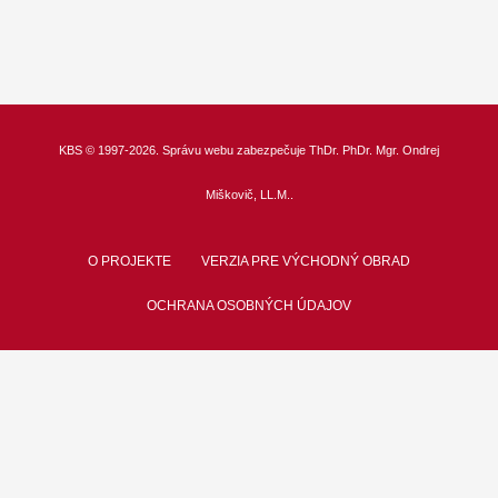
KBS
© 1997-2026. Správu webu zabezpečuje
ThDr.
PhDr. Mgr. Ondrej
Miškovič, LL.M.
.
O PROJEKTE
VERZIA PRE VÝCHODNÝ OBRAD
OCHRANA OSOBNÝCH ÚDAJOV