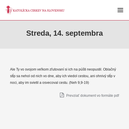
Streda, 14. septembra
Ale Ty vo svojom veľkom zľutovaní si ich na púšti neopustil. Oblačný
stĺp sa nehol od nich vo dne, aby ich viedol cestou, ani ohnivý stĺp v
noci, aby im svietil a osvecoval cestu. (Neh 9,9-19)
Prevziať dokument vo formáte pdf