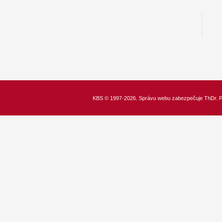
KBS
© 1997-2026. Správu webu zabezpečuje
ThDr.
P