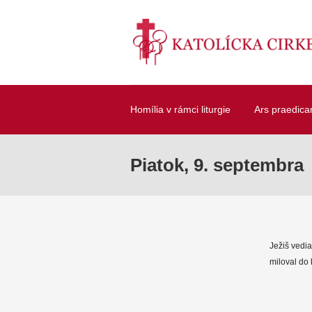
Homília v rámci liturgie
Ars praedica
Piatok, 9. septembra
Ježiš vedia
miloval do 