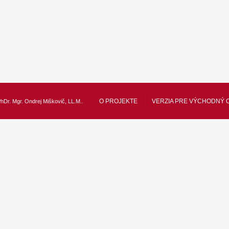
O PROJEKTE
VERZIA PRE VÝCHODNÝ 
hDr. Mgr. Ondrej Miškovič, LL.M.
.