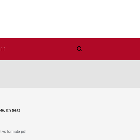
lií
te, ich teraz
 vo formáte pdf