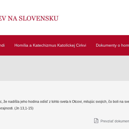
ndi
Homília a Katechizmus Katolíckej Cirkvi
Dokumenty o homí
c, že nadišla jeho hodina odísť z tohto sveta k Otcovi, milujúc svojich, čo boli na sve
krajnosti. (Jn 13,1-15)
Prevziať dokument