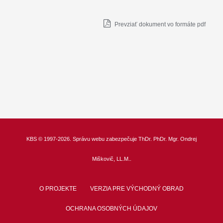
Prevziať dokument vo formáte pdf
KBS
© 1997-2026. Správu webu zabezpečuje
ThDr.
PhDr. Mgr. Ondrej
Miškovič, LL.M.
.
O PROJEKTE
VERZIA PRE VÝCHODNÝ OBRAD
OCHRANA OSOBNÝCH ÚDAJOV