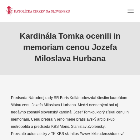
Kardinála Tomka ocenili in
memoriam cenou Jozefa
Miloslava Hurbana
Predseda Národnej rady SR Boris Kollár odovzdal šiestim laureátom
štátnu cenu Jozefa Miloslava Hurbana. Medzi ocenenými bol aj
nedávno zosnulý slovenský kardinál Jozef Tomko, ktorý získal cenu in
memoriam. Cenu prebral v jeho mene bratislavský arcibiskup
metropolita a predseda KBS Mons. Stanislav Zvolenský.
Prevzaté automaticky z TK KBS.sk: https://www.tkkbs.sk/rss/domov/