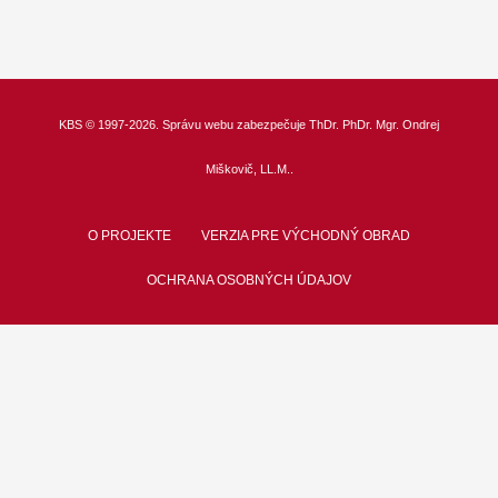
KBS
© 1997-2026. Správu webu zabezpečuje
ThDr.
PhDr. Mgr. Ondrej
Miškovič, LL.M.
.
O PROJEKTE
VERZIA PRE VÝCHODNÝ OBRAD
OCHRANA OSOBNÝCH ÚDAJOV