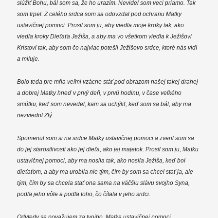
slúžiť Bohu, bál som sa, že ho urazím. Nevidel som veci priamo. Tak
som trpel. Z celého srdca som sa odovzdal pod ochranu Matky
ustavičnej pomoci. Prosil som ju, aby viedla moje kroky tak, ako
viedla kroky Dieťaťa Ježiša, a aby ma vo všetkom viedla k Ježišovi
Kristovi tak, aby som čo najviac potešil Ježišovo srdce, ktoré nás vidí
a miluje.
Bolo teda pre mňa veľmi vzácne stáť pod obrazom našej takej drahej
a dobrej Matky hneď v prvý deň, v prvú hodinu, v čase veľkého
smútku, keď som nevedel, kam sa uchýliť, keď som sa bál, aby ma
nezviedol Zlý.
Spomenul som si na srdce Matky ustavičnej pomoci a zveril som sa
do jej starostlivosti ako jej dieťa, ako jej majetok. Prosil som ju, Matku
ustavičnej pomoci, aby ma nosila tak, ako nosila Ježiša, keď bol
dieťaťom, a aby ma urobila nie tým, čím by som sa chcel stať ja, ale
tým, čím by sa chcela stať ona sama na väčšiu slávu svojho Syna,
podľa jeho vôle a podľa toho, čo čítala v jeho srdci.
Odvtedy sa považujem za tvojho, Matka ustavičnej pomoci.