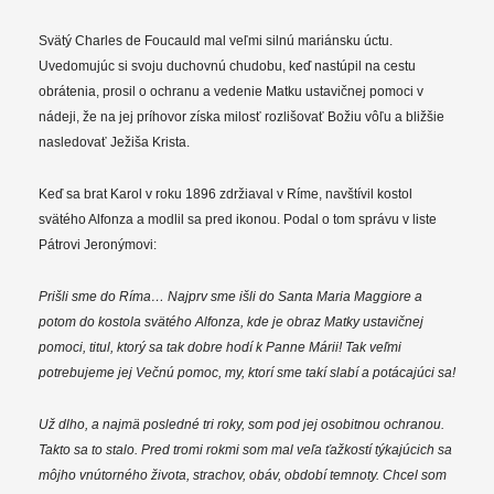
Svätý Charles de Foucauld mal veľmi silnú mariánsku úctu.
Uvedomujúc si svoju duchovnú chudobu, keď nastúpil na cestu
obrátenia, prosil o ochranu a vedenie Matku ustavičnej pomoci v
nádeji, že na jej príhovor získa milosť rozlišovať Božiu vôľu a bližšie
nasledovať Ježiša Krista.
Keď sa brat Karol v roku 1896 zdržiaval v Ríme, navštívil kostol
svätého Alfonza a modlil sa pred ikonou. Podal o tom správu v liste
Pátrovi Jeronýmovi:
Prišli sme do Ríma… Najprv sme išli do Santa Maria Maggiore a
potom do kostola svätého Alfonza, kde je obraz Matky ustavičnej
pomoci, titul, ktorý sa tak dobre hodí k Panne Márii! Tak veľmi
potrebujeme jej Večnú pomoc, my, ktorí sme takí slabí a potácajúci sa!
Už dlho, a najmä posledné tri roky, som pod jej osobitnou ochranou.
Takto sa to stalo. Pred tromi rokmi som mal veľa ťažkostí týkajúcich sa
môjho vnútorného života, strachov, obáv, období temnoty. Chcel som