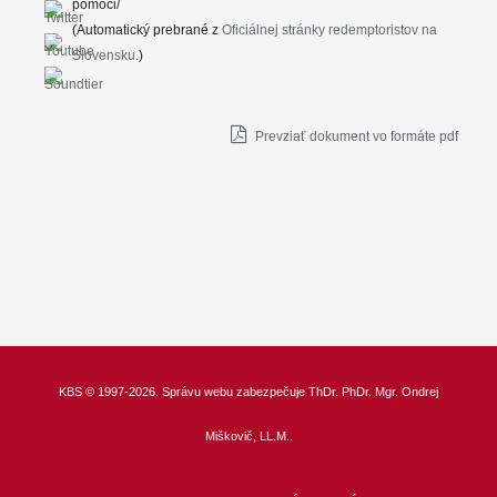
pomoci/
(Automatický prebrané z
Oficiálnej stránky redemptoristov na
Slovensku
.)
Prevziať dokument vo formáte pdf
KBS
© 1997-2026. Správu webu zabezpečuje
ThDr.
PhDr. Mgr. Ondrej
Miškovič, LL.M.
.