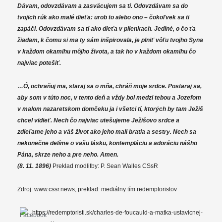
Dávam, odovzdávam a zasväcujem sa ti. Odovzdávam sa do
tvojich rúk ako malé dieťa: urob to alebo ono – čokoľvek sa ti
zapáči. Odovzdávam sa ti ako dieťa v plienkach. Jediné, o čo ťa
žiadam, k čomu si ma ty sám inšpirovala, je plniť vôľu tvojho Syna
v každom okamihu môjho života, a tak ho v každom okamihu čo
najviac potešiť.
…Ó, ochraňuj ma, staraj sa o mňa, chráň moje srdce. Postaraj sa,
aby som v túto noc, v tento deň a vždy
bol medzi tebou a Jozefom
v malom nazaretskom domčeku ja i všetci tí, ktorých by tam Ježiš
chcel vidieť. Nech čo najviac utešujeme Ježišovo srdce a
zdieľame jeho a váš život ako jeho malí bratia a sestry. Nech sa
nekonečne delíme o vašu lásku, kontempláciu a adoráciu nášho
Pána, skrze neho a pre neho. Amen.
(8. 11. 1896)
Preklad modlitby: P. Sean Walles CSsR
Zdroj: www.cssr.news, preklad: mediálny tím redemptoristov
https://redemptoristi.sk/charles-de-foucauld-a-matka-ustavicnej-