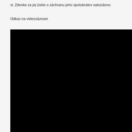
sr. Zdenke za jej úsilie o záchranu jeho spolubratov saleziánov.
Odkaz na videozáznam