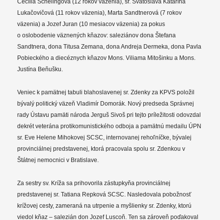
Cecília Schelingová (12 rokov väzenia), sr. Svätoslava Katarína
Lukačovičová (11 rokov väzenia), Marta Sandtnerová (7 rokov
väzenia) a Jozef Juran (10 mesiacov väzenia) za pokus
o oslobodenie väznených kňazov: saleziánov dona Štefana
Sandtnera, dona Titusa Zemana, dona Andreja Dermeka, dona Pavla
Pobieckého a diecéznych kňazov Mons. Viliama Mitošinku a Mons.
Justína Beňušku.
Veniec k pamätnej tabuli blahoslavenej sr. Zdenky za KPVS položil
bývalý politický väzeň Vladimír Domorák. Nový predseda Správnej
rady Ústavu pamäti národa Jerguš Sivoš pri tejto príležitosti odovzdal
dekrét veterána protikomunistického odboja a pamätnú medailu ÚPN
sr. Eve Helene Mihokovej SCSC, internovanej rehoľníčke, bývalej
provinciálnej predstavenej, ktorá pracovala spolu sr. Zdenkou v
Štátnej nemocnici v Bratislave.
Za sestry sv. Kríža sa prihovorila zástupkyňa provinciálnej
predstavenej sr. Tatiana Repková SCSC. Nasledovala pobožnosť
krížovej cesty, zameraná na utrpenie a myšlienky sr. Zdenky, ktorú
viedol kňaz – salezián don Jozef Luscoň. Ten sa zároveň poďakoval