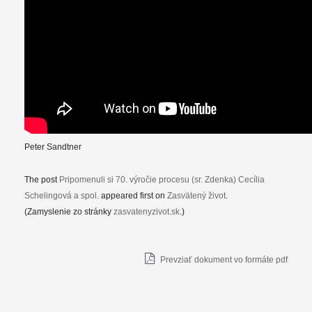
Peter Sandtner
The post
Pripomenuli si 70. výročie procesu (sr. Zdenka) Cecília
Schelingová a spol.
appeared first on
Zasvätený život
.
(Zamyslenie zo stránky
zasvatenyzivot.sk
.)
Prevziať dokument vo formáte pdf