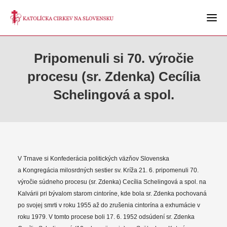
Pripomenuli si 70. výročie
procesu (sr. Zdenka) Cecília
Schelingová a spol.
V Trnave si Konfederácia politických väzňov Slovenska
a Kongregácia milosrdných sestier sv. Kríža 21. 6. pripomenuli 70.
výročie súdneho procesu (sr. Zdenka) Cecília Schelingová a spol. na
Kalvárii pri bývalom starom cintoríne, kde bola sr. Zdenka pochovaná
po svojej smrti v roku 1955 až do zrušenia cintorína a exhumácie v
roku 1979. V tomto procese boli 17. 6. 1952 odsúdení sr. Zdenka