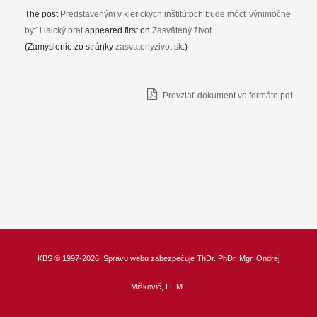
The post
Predstaveným v klerických inštitútoch bude môcť výnimočne
byť i laický brat
appeared first on
Zasvätený život
.
(Zamyslenie zo stránky
zasvatenyzivot.sk
.)
Prevziať dokument vo formáte pdf
KBS
© 1997-2026. Správu webu zabezpečuje
ThDr.
PhDr. Mgr. Ondrej
Miškovič, LL.M.
.