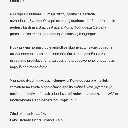
František.
Reskript
s dátumom 18. mája 2022, vydaný na základe
rozhodnutia Svätého Otca pri osobitnej audiencii 11. februára, nesie
podpisy kardinála Braz de Aviza a Mons. Rodrígueza Carballa,
prefekta a sekretára spomenutej vatikánskej kongregácie.
Nová právna norma určuje jednotlivé stupne autorizácie, potrebnej
na vymenovanie laického člena inštitútu alebo spoločnosti za
miestneho predstaveného, za vyššieho predstaveného, prípadne za
najvyššieho moderátora.
V prípade dvoch najvyšších stupňov si Kongregácia pre inštitúty
zasväteného života a spoločnosti apoštolského života „vyhradzuje
posúdenie individuálnych prípadov a dôvodov uplatnených najvyšším
moderátorom alebo generálnou kapitulou“.
Zdroj:
VaticanNews
/ zk, jb
Foto: Bernard Ondřej Mléčka, OFM