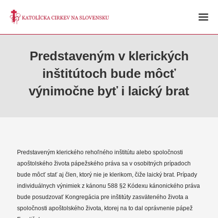
Predstaveným v klerických
inštitútoch bude môcť
výnimočne byť i laický brat
Predstaveným klerického rehoľného inštitútu alebo spoločnosti
apoštolského života pápežského práva sa v osobitných prípadoch
bude môcť stať aj člen, ktorý nie je klerikom, čiže laický brat. Prípady
individuálnych výnimiek z kánonu 588 §2 Kódexu kánonického práva
bude posudzovať Kongregácia pre inštitúty zasväteného života a
spoločnosti apoštolského života, ktorej na to dal oprávnenie pápež