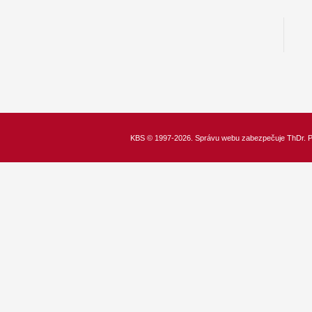
KBS
© 1997-2026. Správu webu zabezpečuje
ThDr.
P