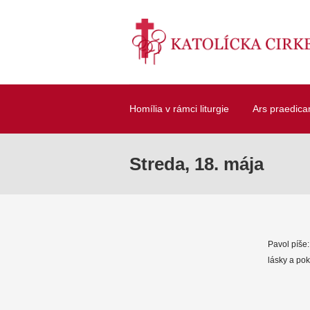
Homília v rámci liturgie
Ars praedica
Streda, 18. mája
Pavol píše:
lásky a pok