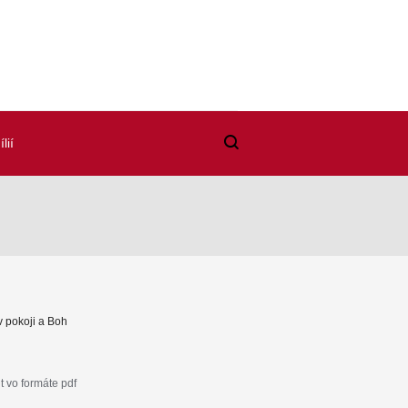
lií
v pokoji a Boh
 vo formáte pdf