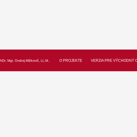
O PROJEKTE
VERZIA PRE VÝCHODNÝ 
hDr. Mgr. Ondrej Miškovič, LL.M.
.