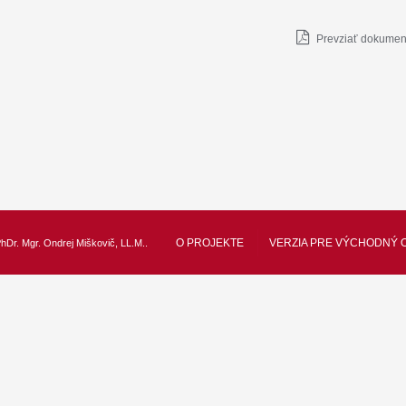
Prevziať dokument
O PROJEKTE
VERZIA PRE VÝCHODNÝ 
hDr. Mgr. Ondrej Miškovič, LL.M.
.