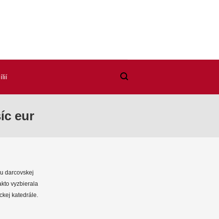
lií
íc eur
ou darcovskej
kto vyzbierala
ckej katedrále.