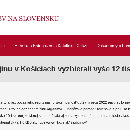
ndi
Homília a Katechizmus Katolíckej Cirkvi
Dokumenty o homí
inu v Košiciach vyzbierali vyše 12 tis
ertu a tiež počas jeho repríz mali diváci možnosť do 27. marca 2022 prispieť form
oc Ukrajine cez charitatívnu organizáciu Maltézska pomoc Slovensko. Spolu sa ta
ko 10-tisíc eur, ku ktorej sa pripočítala aj suma vyzbieraná priamo na mieste v koši
tomaticky z TK KBS.sk: https://www.tkkbs.sk/rss/domov/