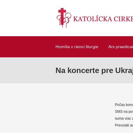
Homília v rámci liturgie
Ars praedica
Na koncerte pre Ukraj
Počas konc
SMS na pom
suma viac a
Prevzaté au