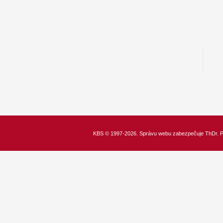
KBS
© 1997-2026. Správu webu zabezpečuje
ThDr.
P