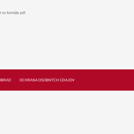
 vo formáte pdf
OBRAD
OCHRANA OSOBNÝCH ÚDAJOV