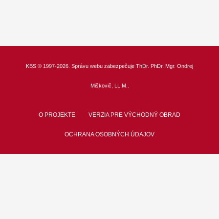
KBS
© 1997-2026. Správu webu zabezpečuje
ThDr.
PhDr. Mgr. Ondrej
Miškovič, LL.M.
.
O PROJEKTE
VERZIA PRE VÝCHODNÝ OBRAD
OCHRANA OSOBNÝCH ÚDAJOV