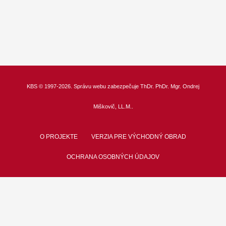
KBS
© 1997-2026. Správu webu zabezpečuje
ThDr.
PhDr. Mgr. Ondrej
Miškovič, LL.M.
.
O PROJEKTE
VERZIA PRE VÝCHODNÝ OBRAD
OCHRANA OSOBNÝCH ÚDAJOV