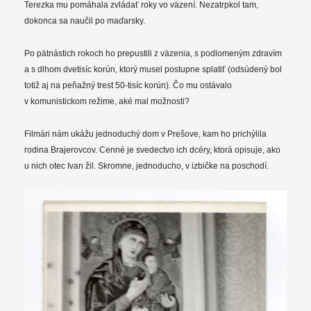
Terezka mu pomáhala zvládať roky vo väzení. Nezatrpkol tam,
dokonca sa naučil po maďarsky.
Po pätnástich rokoch ho prepustili z väzenia, s podlomeným zdravím
a s dlhom dvetisíc korún, ktorý musel postupne splatiť (odsúdený bol
totiž aj na peňažný trest 50-tisíc korún). Čo mu ostávalo
v komunistickom režime, aké mal možnosti?
Filmári nám ukážu jednoduchý dom v Prešove, kam ho prichýlila
rodina Brajerovcov. Cenné je svedectvo ich dcéry, ktorá opisuje, ako
u nich otec Ivan žil. Skromne, jednoducho, v izbičke na poschodí.