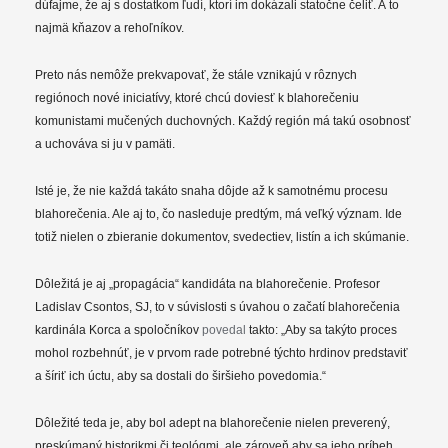
dúfajme, že aj s dostatkom ľudí, ktorí im dokázali statočne čeliť. A to
najmä kňazov a rehoľníkov.
Preto nás nemôže prekvapovať, že stále vznikajú v rôznych
regiónoch nové iniciatívy, ktoré chcú doviesť k blahorečeniu
komunistami mučených duchovných. Každý región má takú osobnosť
a uchováva si ju v pamäti.
Isté je, že nie každá takáto snaha dôjde až k samotnému procesu
blahorečenia. Ale aj to, čo nasleduje predtým, má veľký význam. Ide
totiž nielen o zbieranie dokumentov, svedectiev, listín a ich skúmanie.
Dôležitá je aj „propagácia“ kandidáta na blahorečenie. Profesor
Ladislav Csontos, SJ, to v súvislosti s úvahou o začatí blahorečenia
kardinála Korca a spoločníkov
povedal
takto: „Aby sa takýto proces
mohol rozbehnúť, je v prvom rade potrebné týchto hrdinov predstaviť
a šíriť ich úctu, aby sa dostali do širšieho povedomia.“
Dôležité teda je, aby bol adept na blahorečenie nielen preverený,
preskúmaný historikmi či teológmi, ale zároveň aby sa jeho príbeh