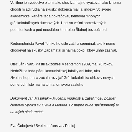
Vo filme je svedectvo o tom, ako otec Ivan tajne vyučoval, ako k nemu
chodili mladí ľudia na skúšky, dokonca mali aj indexy. Vo svojej
akademickej kariére teda pokračoval, formoval mnohých
gréckokatolíckych duchovných. Hoci vo veľmi obmedzených
podmienkach a pod neustálou kontrolou Štátnej bezpečnosti.
Redemptorista Pavol Tomko ho ešte zažil a spomínal, ako k nemu
chodieval na skúšky. Zapamätal si najmä pokoj, ktorý uňho zažíval.
Otec Ján (Ivan) Mastiliak zomrel v septembri 1989, mal 78 rokov.
Nedožil sa teda pádu komunistickej totality ani toho, ako
životaschopne sa začala rozvíjať Gréckokatolícka cirkev v nových
pomeroch. Iste má na tom aj on svoju zásluhu.
Dokument Ján Mastiliak – Mučeník múdrosti si zatiaľ môžu pozrieť
členovia Spolku sv. Cyrila a Metoda. Postupne bude sprístupnený aj
na iných platformách.
Eva Čobejová / Svet kresťanstva / Postoj