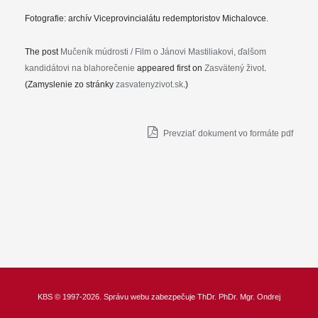
Fotografie: archív Viceprovincialátu redemptoristov Michalovce.
The post
Mučeník múdrosti / Film o Jánovi Mastiliakovi, ďalšom
kandidátovi na blahorečenie
appeared first on
Zasvätený život
.
(Zamyslenie zo stránky
zasvatenyzivot.sk
.)
Prevziať dokument vo formáte pdf
KBS
© 1997-2026. Správu webu zabezpečuje
ThDr.
PhDr. Mgr. Ondrej