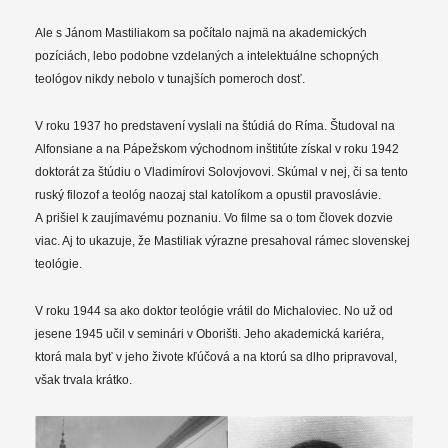
Ale s Jánom Mastiliakom sa počítalo najmä na akademických
pozíciách, lebo podobne vzdelaných a intelektuálne schopných
teológov nikdy nebolo v tunajších pomeroch dosť.
V roku 1937 ho predstavení vyslali na štúdiá do Ríma. Študoval na
Alfonsiane a na Pápežskom východnom inštitúte získal v roku 1942
doktorát za štúdiu o Vladimírovi Solovjovovi. Skúmal v nej, či sa tento
ruský filozof a teológ naozaj stal katolíkom a opustil pravoslávie.
A prišiel k zaujímavému poznaniu. Vo filme sa o tom človek dozvie
viac. Aj to ukazuje, že Mastiliak výrazne presahoval rámec slovenskej
teológie.
V roku 1944 sa ako doktor teológie vrátil do Michaloviec. No už od
jesene 1945 učil v seminári v Oborišti. Jeho akademická kariéra,
ktorá mala byť v jeho živote kľúčová a na ktorú sa dlho pripravoval,
však trvala krátko.