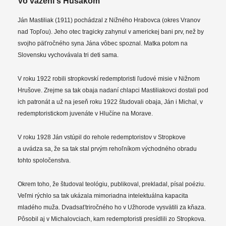
Vo väzení s Husákom
Ján Mastiliak (1911) pochádzal z Nižného Hrabovca (okres Vranov
nad Topľou). Jeho otec tragicky zahynul v americkej bani prv, než by
svojho päťročného syna Jána vôbec spoznal. Matka potom na
Slovensku vychovávala tri deti sama.
V roku 1922 robili stropkovskí redemptoristi ľudové misie v Nižnom
Hrušove. Zrejme sa tak obaja nadaní chlapci Mastiliakovci dostali pod
ich patronát a už na jeseň roku 1922 študovali obaja, Ján i Michal, v
redemptoristickom juvenáte v Hlučíne na Morave.
V roku 1928 Ján vstúpil do rehole redemptoristov v Stropkove
a uvádza sa, že sa tak stal prvým rehoľníkom východného obradu
tohto spoločenstva.
Okrem toho, že študoval teológiu, publikoval, prekladal, písal poéziu.
Veľmi rýchlo sa tak ukázala mimoriadna intelektuálna kapacita
mladého muža. Dvadsaťtriročného ho v Užhorode vysvätili za kňaza.
Pôsobil aj v Michalovciach, kam redemptoristi presídlili zo Stropkova.