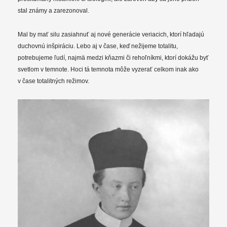
stal známy a zarezonoval.
Mal by mať silu zasiahnuť aj nové generácie veriacich, ktorí hľadajú
duchovnú inšpiráciu. Lebo aj v čase, keď nežijeme totalitu,
potrebujeme ľudí, najmä medzi kňazmi či rehoľníkmi, ktorí dokážu byť
svetlom v temnote. Hoci tá temnota môže vyzerať celkom inak ako
v čase totalitných režimov.