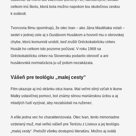
celkom inú školu, ktorá bola možno napokon tou skutočnou cestou
k svätosti.
Tvorcovia filmu spomínajú, že otec Ivan – ako Jána Mastiliaka volali –
sedel v jednej cele aj s Gustávom Husákom a hovoril mu o obrovskej
chybe, ktorú komunisti urobili, keď zrušili Gréckokatolícku cirkev.
Husák ho celkom isto pozorne počúval. V roku 1968 sa
Gréckokatolícku cirkev na Slovensku podarilo obnoviť a ani
husákovská normalizácia ju už potom nezakázala.
Vášeň pre teológiu „malej cesty“
Film ukazuje aj inú stránku otca Ivana. Mal veľmi silný vzťah k ikone
Matky ustavičnej pomoci, bol známy silnou mariánskou úctou a aj
mladých ľudí vyzýval, aby nezabúdali na ruženec.
A ešte jedna vec ho charakterizovala. Otec Ivan, tento mimoriadne
vzdelaný muž, mal veľkú vášeň pre Teréziu z Lisieux a jej teológiu
„malej cesty“. Preložil všetku dostupnú literatúru. Možno aj svätá