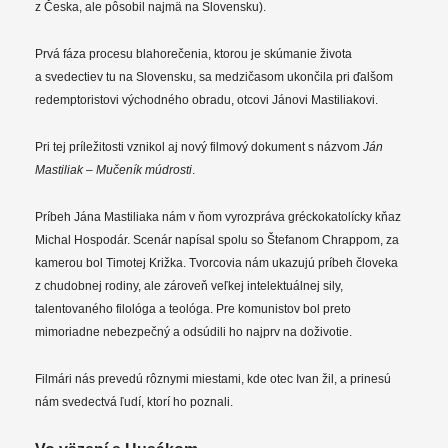
z Česka, ale pôsobil najmä na Slovensku).
Prvá fáza procesu blahorečenia, ktorou je skúmanie života
a svedectiev tu na Slovensku, sa medzičasom ukončila pri ďalšom
redemptoristovi východného obradu, otcovi Jánovi Mastiliakovi.
Pri tej príležitosti vznikol aj nový filmový dokument s názvom
Ján
Mastiliak – Mučeník múdrosti
.
Príbeh Jána Mastiliaka nám v ňom vyrozpráva gréckokatolícky kňaz
Michal Hospodár. Scenár napísal spolu so Štefanom Chrappom, za
kamerou bol Timotej Križka. Tvorcovia nám ukazujú príbeh človeka
z chudobnej rodiny, ale zároveň veľkej intelektuálnej sily,
talentovaného filológa a teológa. Pre komunistov bol preto
mimoriadne nebezpečný a odsúdili ho najprv na doživotie.
Filmári nás prevedú rôznymi miestami, kde otec Ivan žil, a prinesú
nám svedectvá ľudí, ktorí ho poznali.