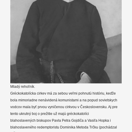
Mladý rehoľník.
Gréckokatolícka cirkev má za sebou veľmi pohnutú históriu, keďže
bola mimoriadne nenávidená komunistami a na popud sovietskych
vodcov mala byť prvou vyničenou cirkvou v Československu. Aj pre
tento ukrutný boj o prežitie už majú gréckokatolíci
blahoslavených biskupov Pavla Petra Gojdiča a Vasiľa Hopka i
blahoslaveného redemptoristu Dominika Metoda Trčku (pochádzal