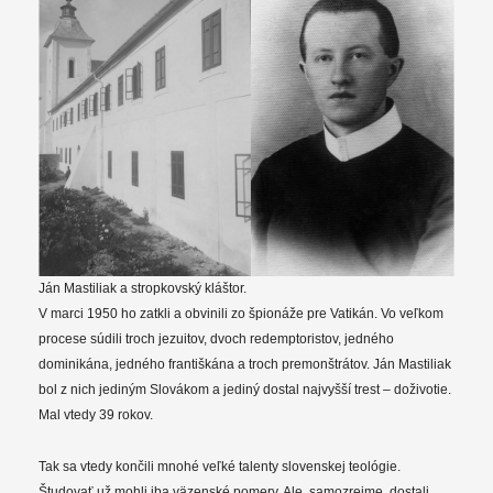
Ján Mastiliak a stropkovský kláštor.
V marci 1950 ho zatkli a obvinili zo špionáže pre Vatikán. Vo veľkom
procese súdili troch jezuitov, dvoch redemptoristov, jedného
dominikána, jedného františkána a troch premonštrátov. Ján Mastiliak
bol z nich jediným Slovákom a jediný dostal najvyšší trest – doživotie.
Mal vtedy 39 rokov.
Tak sa vtedy končili mnohé veľké talenty slovenskej teológie.
Študovať už mohli iba väzenské pomery. Ale, samozrejme, dostali