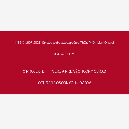
KBS
© 1997-2026. Správu webu zabezpečuje
ThDr.
PhDr. Mgr. Ondrej
Miškovič, LL.M.
.
O PROJEKTE
VERZIA PRE VÝCHODNÝ OBRAD
OCHRANA OSOBNÝCH ÚDAJOV