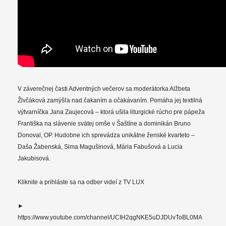
V záverečnej časti Adventných večerov sa moderátorka Alžbeta
Živčáková zamýšľa nad čakaním a očakávaním. Pomáha jej textilná
výtvarníčka Jana Zaujecová – ktorá ušila liturgické rúcho pre pápeža
Františka na slávenie svätej omše v Šaštíne a dominikán Bruno
Donoval, OP. Hudobne ich sprevádza unikátne ženské kvarteto –
Daša Žabenská, Sima Magušinová, Mária Fabušová a Lucia
Jakubisová.
Kliknite a prihláste sa na odber videí z TV LUX
►
https://www.youtube.com/channel/UCIH2qgNKE5uDJDUvToBL0MA