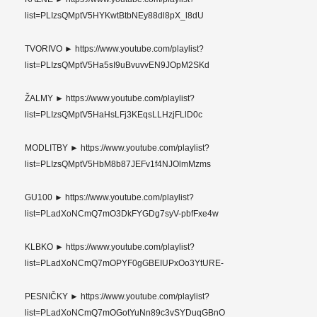
list=PLIzsQMptV5HYKwtBtbNEy88dl8pX_l8dU
TVORIVO ► https://www.youtube.com/playlist?
list=PLIzsQMptV5Ha5sI9uBvuvvEN9JOpM2SKd
ŽALMY ► https://www.youtube.com/playlist?
list=PLIzsQMptV5HaHsLFj3KEqsLLHzjFLlD0c
MODLITBY ► https://www.youtube.com/playlist?
list=PLIzsQMptV5HbM8b87JEFv1f4NJOlmMzms
GU100 ► https://www.youtube.com/playlist?
list=PLadXoNCmQ7mO3DkFYGDg7syV-pbfFxe4w
KLBKO ► https://www.youtube.com/playlist?
list=PLadXoNCmQ7mOPYF0gGBEIUPxOo3YtURE-
PESNIČKY ► https://www.youtube.com/playlist?
list=PLadXoNCmQ7mOGotYuNn89c3vSYDuqGBnO