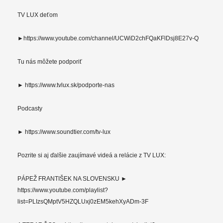
TV LUX deťom
►https://www.youtube.com/channel/UCWiD2chFQaKFlDsj8E27v-Q
Tu nás môžete podporiť
► https://www.tvlux.sk/podporte-nas
Podcasty
► https://www.soundtier.com/tv-lux
Pozrite si aj ďalšie zaujímavé videá a relácie z TV LUX:
PÁPEŽ FRANTIŠEK NA SLOVENSKU ►
https://www.youtube.com/playlist?
list=PLIzsQMptV5HZQLUxj0zEM5kehXyADm-3F