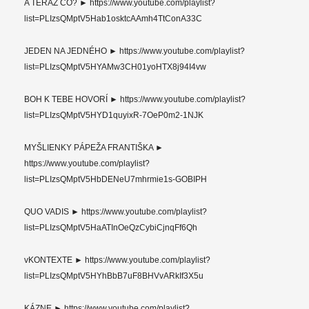
A TERAZ ČO? ► https://www.youtube.com/playlist?
list=PLIzsQMptV5Hab1osktcAAmh4TtConA33C
JEDEN NA JEDNÉHO ► https://www.youtube.com/playlist?
list=PLIzsQMptV5HYAMw3CH01yoHTX8j94I4vw
BOH K TEBE HOVORÍ ► https://www.youtube.com/playlist?
list=PLIzsQMptV5HYD1quyixR-7OeP0m2-1NJK
MYŠLIENKY PÁPEŽA FRANTIŠKA ►
https://www.youtube.com/playlist?
list=PLIzsQMptV5HbDENeU7mhrmie1s-GOBIPH
QUO VADIS ► https://www.youtube.com/playlist?
list=PLIzsQMptV5HaATInOeQzCybiCjnqFf6Qh
vKONTEXTE ► https://www.youtube.com/playlist?
list=PLIzsQMptV5HYhBbB7uF8BHVvARkIf3X5u
KÁZNE ► https://www.youtube.com/playlist?