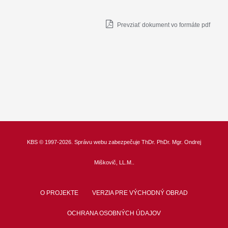
Prevziať dokument vo formáte pdf
KBS
© 1997-2026. Správu webu zabezpečuje
ThDr.
PhDr. Mgr. Ondrej
Miškovič, LL.M.
.
O PROJEKTE
VERZIA PRE VÝCHODNÝ OBRAD
OCHRANA OSOBNÝCH ÚDAJOV