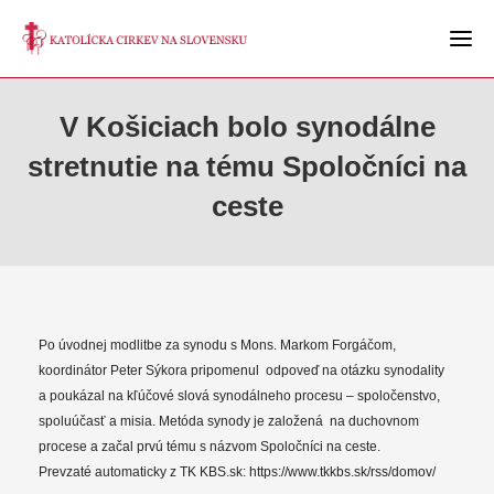
V Košiciach bolo synodálne
stretnutie na tému Spoločníci na
ceste
Po úvodnej modlitbe za synodu s Mons. Markom Forgáčom,
koordinátor Peter Sýkora pripomenul odpoveď na otázku synodality
a poukázal na kľúčové slová synodálneho procesu – spoločenstvo,
spoluúčasť a misia. Metóda synody je založená na duchovnom
procese a začal prvú tému s názvom Spoločníci na ceste.
Prevzaté automaticky z TK KBS.sk: https://www.tkkbs.sk/rss/domov/