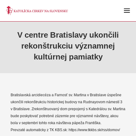
V centre Bratislavy ukončili
rekonštrukciu významnej
kultúrnej pamiatky
Bratislavská arcidiecéza a Farnosť sv. Martina v Bratislave úspešne
ukončili rekonštrukciu historickej budovy na Rudnayovom námestí 3
v Bratislave. Zrekonštruovaný dom prepojený s Katedrálou sv. Martina
bude poskytovať potrebné zázemie pre významné návštevy, akou
bola v septembri tohto roka návšteva pápeža Františka.
Prevzaté automaticky z TK KBS.sk: https://www.tkkbs.sk/rss/domov/