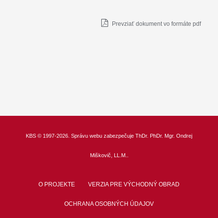
Prevziať dokument vo formáte pdf
KBS
© 1997-2026. Správu webu zabezpečuje
ThDr.
PhDr. Mgr. Ondrej
Miškovič, LL.M.
.
O PROJEKTE
VERZIA PRE VÝCHODNÝ OBRAD
OCHRANA OSOBNÝCH ÚDAJOV