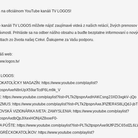
 na oficiálnom YouTube kanáli TV LOGOS!
 kanáli TV LOGOS môžete nájsť zaujímavé videá z našich relácií, živých prenosov
lávnosti. Prihláste sa na odber nášho obsahu a buďte bezplatne informovaní o nový
tiach zo života našej Cirkvi. Ďakujeme za Vašu podporu.
náš web:
ww.logos.tv/
V LOGOS:
ATOLÍCKY MAGAZÍN: https://www.youtube.com/playlist?
2tpspnAxeN8nUpX59arTcdF6Lm9k_V
: https://www.youtube.com/playlist?list=PLTk2tpspnAxdHAKCsng23XD3xgkV–jQo
MUS: https://www.youtube.com/playlist?list=PLTk2tpspnAxeJFtZfER4S8LjQdJ-jb
VSKÁ VIZIONÁRKA IVETA: ZAMYSLENIA: https://www.youtube.com/playlist?
2tpspnAxdbQpJlXexHONj4Z8xxeF0-
 PÚŠTE: https://www.youtube.com/playlist?list=PLTk2tpspnAxe9tJfPZ5C65sfZL
GRÉCKOKATOLÍKOV: https://www.youtube.com/playlist?