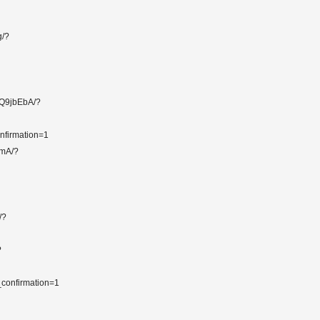
g/?
Q9jbEbA/?
nfirmation=1
mA/?
/?
?
confirmation=1