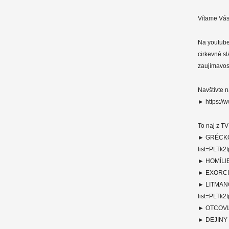
Vítame Vás
Na youtube
cirkevné s
zaujímavos
Navštívte 
► https://w
To naj z T
► GRÉCKOK
list=PLTk
► HOMÍLIE
► EXORCIZ
► LITMANO
list=PLTk
► OTCOVIA
► DEJINY 