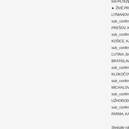
list=PLT
► ŽIVÉ P
LITMANOVÁ
sub_confir
PREŠOV, K
sub_confir
KOŠICE, K
sub_confir
ĽUTINA, BA
BRATISLAV
sub_confir
KLOKOČOV,
sub_confir
MICHALOVC
sub_confir
UŽHOROD, 
sub_confir
PARMA, KA
Sledujte ná