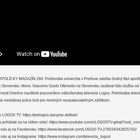
LÍCKY MAGAZÍN 260: Prešovská univerzita v Prešove udelila čestný titul apoš
a Slovensku. Mons. Giacomo Guido Ottonello na Slovensku zastával túto službu od
arnosti Drieňov navštívili pracovníkov náboženskej televízie Logos. Prehliadka televí
ie mediálnej práce boli pre mnohých neopakovateľným zážitkom.
 LOGOS TV: https://prelogos.darujme.sk/klub/
 a prihláste sa na odber videí: https://www.youtube.com/c/LOGOSTV-grkat/?sub_con
 nás aj na Facebooku: https://www.facebook.com/LOGOS-TV-276526342825702/
nás aj na Instagrame: https://www.instagram.com/televizia_logos/