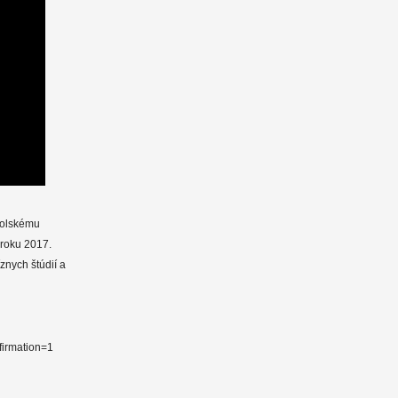
tolskému
 roku 2017.
znych štúdií a
firmation=1