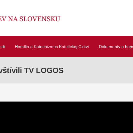
ndi
Homília a Katechizmus Katolíckej Cirkvi
Dokumenty o homí
avštívili TV LOGOS