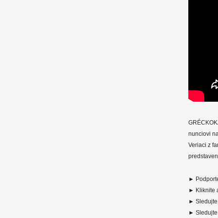
GRÉCKOKATO
nunciovi n
Veriaci z f
predstaven
► Podporte
► Kliknite
► Sledujte
► Sledujte 