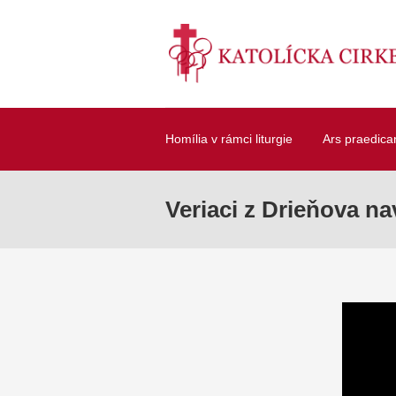
Homília v rámci liturgie
Ars praedica
Veriaci z Drieňova n