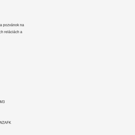
 a pozvánok na
ch reláciách a
TM3
6LWZAFK