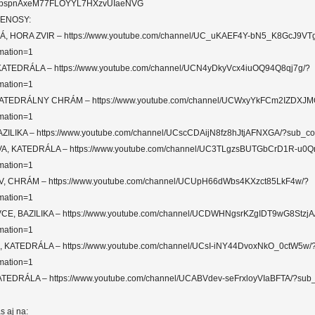
k2tpspnAxeM77FLOYYL7HXzvUIaeNVG
RENOSY:
, HORA ZVIR – https://www.youtube.com/channel/UC_uKAEF4Y-bN5_K8GcJ9VT
mation=1
ATEDRÁLA – https://www.youtube.com/channel/UCN4yDkyVcx4iuOQ94Q8qj7g/?
mation=1
ATEDRÁLNY CHRÁM – https://www.youtube.com/channel/UCWxyYkFCm2IZDXJM
mation=1
ZILIKA – https://www.youtube.com/channel/UCscCDAijN8fz8hJtjAFNXGA/?sub_co
A, KATEDRÁLA – https://www.youtube.com/channel/UC3TLgzsBUTGbCrD1R-u0Q
mation=1
 CHRÁM – https://www.youtube.com/channel/UCUpH66dWbs4KXzct85LkF4w/?
mation=1
E, BAZILIKA – https://www.youtube.com/channel/UCDWHNgsrKZgIDT9wG8StzjA
mation=1
KATEDRÁLA – https://www.youtube.com/channel/UCsI-iNY44DvoxNkO_0ctW5w/
mation=1
TEDRÁLA – https://www.youtube.com/channel/UCABVdev-seFrxloyVIaBFTA/?sub_
s aj na: