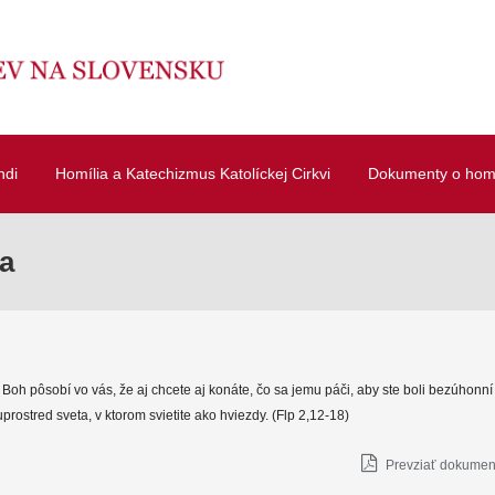
ndi
Homília a Katechizmus Katolíckej Cirkvi
Dokumenty o homí
a
 Boh pôsobí vo vás, že aj chcete aj konáte, čo sa jemu páči, aby ste boli bezúhonní
uprostred sveta, v ktorom svietite ako hviezdy. (Flp 2,12-18)
Prevziať dokument