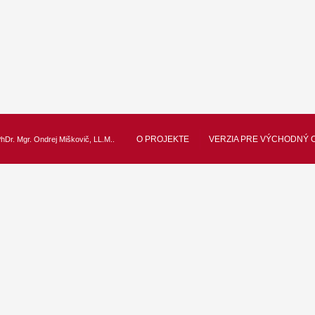
O PROJEKTE
VERZIA PRE VÝCHODNÝ 
hDr. Mgr. Ondrej Miškovič, LL.M.
.