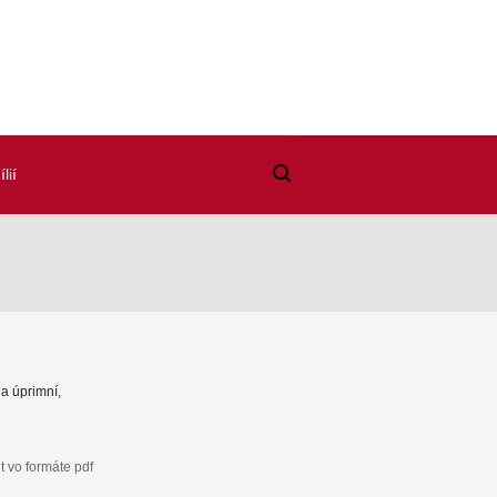
lií
 a úprimní,
 vo formáte pdf