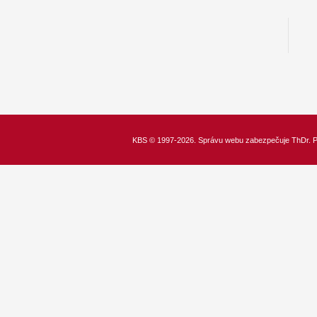
KBS
© 1997-2026. Správu webu zabezpečuje
ThDr.
P