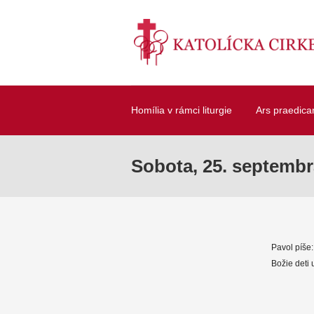
Homília v rámci liturgie
Ars praedica
Sobota, 25. septembr
Pavol píše:
Božie deti 