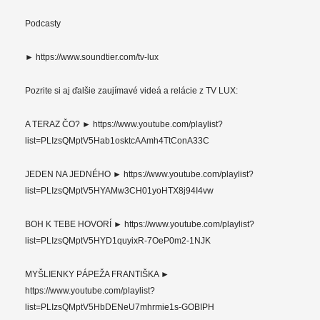
Podcasty
► https://www.soundtier.com/tv-lux
Pozrite si aj ďalšie zaujímavé videá a relácie z TV LUX:
A TERAZ ČO? ► https://www.youtube.com/playlist?
list=PLIzsQMptV5Hab1osktcAAmh4TtConA33C
JEDEN NA JEDNÉHO ► https://www.youtube.com/playlist?
list=PLIzsQMptV5HYAMw3CH01yoHTX8j94I4vw
BOH K TEBE HOVORÍ ► https://www.youtube.com/playlist?
list=PLIzsQMptV5HYD1quyixR-7OeP0m2-1NJK
MYŠLIENKY PÁPEŽA FRANTIŠKA ►
https://www.youtube.com/playlist?
list=PLIzsQMptV5HbDENeU7mhrmie1s-GOBIPH