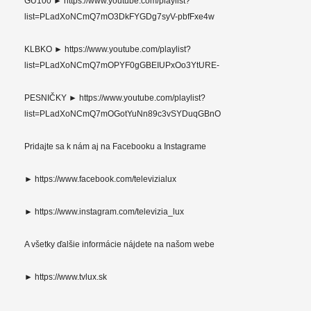
GU100 ► https://www.youtube.com/playlist?
list=PLadXoNCmQ7mO3DkFYGDg7syV-pbfFxe4w
KLBKO ► https://www.youtube.com/playlist?
list=PLadXoNCmQ7mOPYF0gGBEIUPxOo3YtURE-
PESNIČKY ► https://www.youtube.com/playlist?
list=PLadXoNCmQ7mOGotYuNn89c3vSYDuqGBnO
Pridajte sa k nám aj na Facebooku a Instagrame
► https://www.facebook.com/televizialux
► https://www.instagram.com/televizia_lux
A všetky ďalšie informácie nájdete na našom webe
► https://www.tvlux.sk