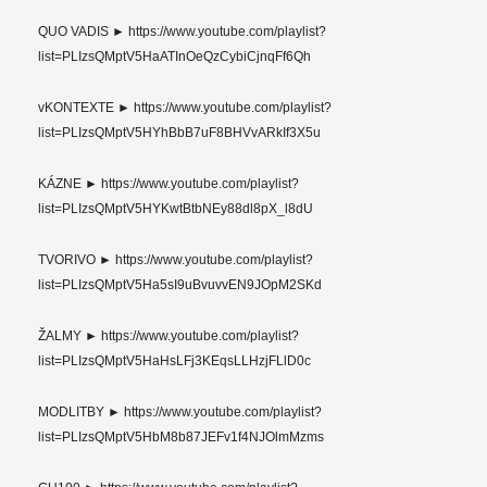
QUO VADIS ► https://www.youtube.com/playlist?
list=PLIzsQMptV5HaATInOeQzCybiCjnqFf6Qh
vKONTEXTE ► https://www.youtube.com/playlist?
list=PLIzsQMptV5HYhBbB7uF8BHVvARkIf3X5u
KÁZNE ► https://www.youtube.com/playlist?
list=PLIzsQMptV5HYKwtBtbNEy88dl8pX_l8dU
TVORIVO ► https://www.youtube.com/playlist?
list=PLIzsQMptV5Ha5sI9uBvuvvEN9JOpM2SKd
ŽALMY ► https://www.youtube.com/playlist?
list=PLIzsQMptV5HaHsLFj3KEqsLLHzjFLlD0c
MODLITBY ► https://www.youtube.com/playlist?
list=PLIzsQMptV5HbM8b87JEFv1f4NJOlmMzms