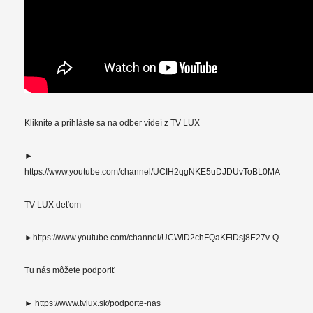
Kliknite a prihláste sa na odber videí z TV LUX
►
https://www.youtube.com/channel/UCIH2qgNKE5uDJDUvToBL0MA
TV LUX deťom
►https://www.youtube.com/channel/UCWiD2chFQaKFlDsj8E27v-Q
Tu nás môžete podporiť
► https://www.tvlux.sk/podporte-nas