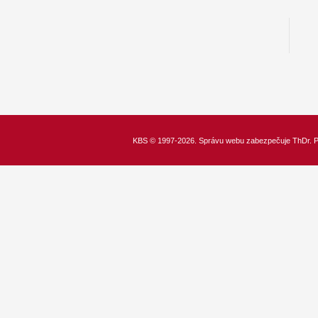
KBS
© 1997-2026. Správu webu zabezpečuje
ThDr.
P