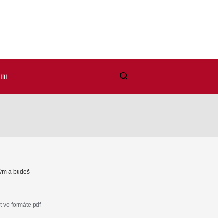
lií
ným a budeš
 vo formáte pdf