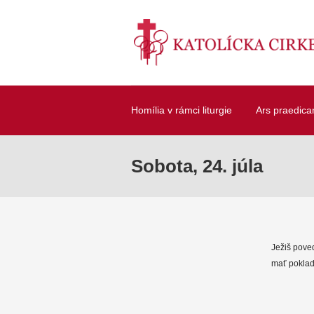
Homília v rámci liturgie
Ars praedica
Sobota, 24. júla
Ježiš pove
mať poklad 