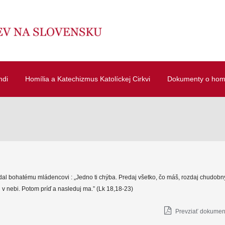
ndi
Homília a Katechizmus Katolíckej Cirkvi
Dokumenty o homí
dal bohatému mládencovi : „Jedno ti chýba. Predaj všetko, čo máš, rozdaj chudob
v nebi. Potom príď a nasleduj ma.” (Lk 18,18-23)
Prevziať dokument