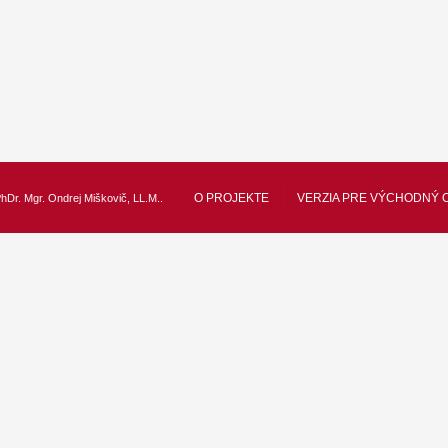
O PROJEKTE
VERZIA PRE VÝCHODNÝ 
hDr. Mgr. Ondrej Miškovič, LL.M.
.