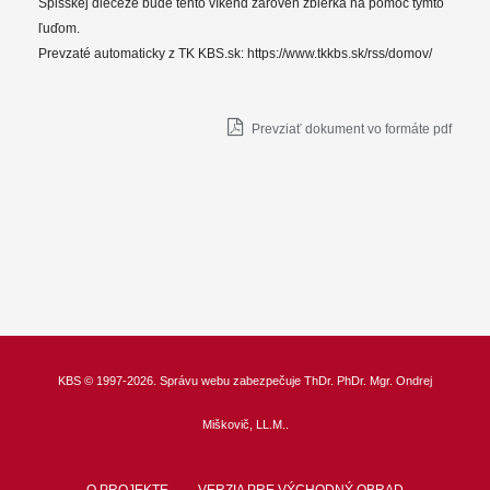
Spišskej diecéze bude tento víkend zároveň zbierka na pomoc týmto
ľuďom.
Prevzaté automaticky z TK KBS.sk: https://www.tkkbs.sk/rss/domov/
Prevziať dokument vo formáte pdf
KBS
© 1997-2026. Správu webu zabezpečuje
ThDr.
PhDr. Mgr. Ondrej
Miškovič, LL.M.
.