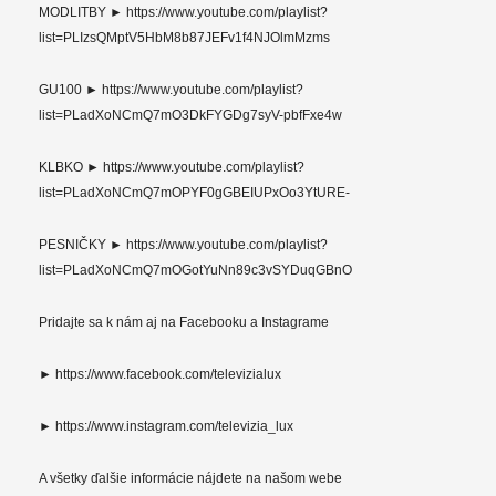
MODLITBY ► https://www.youtube.com/playlist?
list=PLIzsQMptV5HbM8b87JEFv1f4NJOlmMzms
GU100 ► https://www.youtube.com/playlist?
list=PLadXoNCmQ7mO3DkFYGDg7syV-pbfFxe4w
KLBKO ► https://www.youtube.com/playlist?
list=PLadXoNCmQ7mOPYF0gGBEIUPxOo3YtURE-
PESNIČKY ► https://www.youtube.com/playlist?
list=PLadXoNCmQ7mOGotYuNn89c3vSYDuqGBnO
Pridajte sa k nám aj na Facebooku a Instagrame
► https://www.facebook.com/televizialux
► https://www.instagram.com/televizia_lux
A všetky ďalšie informácie nájdete na našom webe