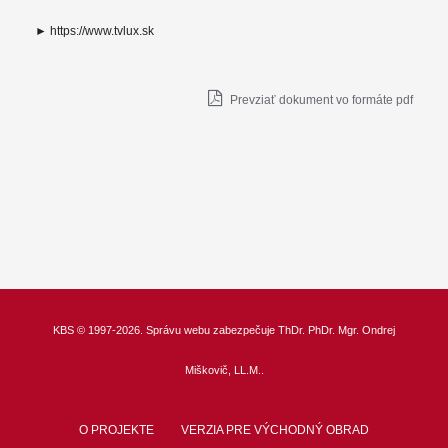
► https://www.tvlux.sk
Prevziať dokument vo formáte pdf
KBS
© 1997-2026. Správu webu zabezpečuje
ThDr.
PhDr. Mgr. Ondrej
Miškovič, LL.M.
.
O PROJEKTE
VERZIA PRE VÝCHODNÝ OBRAD