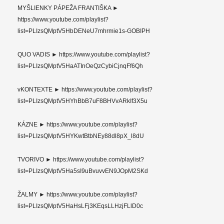
MYŠLIENKY PÁPEŽA FRANTIŠKA ►
https://www.youtube.com/playlist?
list=PLIzsQMptV5HbDENeU7mhrmie1s-GOBIPH
QUO VADIS ► https://www.youtube.com/playlist?
list=PLIzsQMptV5HaATInOeQzCybiCjnqFf6Qh
vKONTEXTE ► https://www.youtube.com/playlist?
list=PLIzsQMptV5HYhBbB7uF8BHVvARkIf3X5u
KÁZNE ► https://www.youtube.com/playlist?
list=PLIzsQMptV5HYKwtBtbNEy88dl8pX_l8dU
TVORIVO ► https://www.youtube.com/playlist?
list=PLIzsQMptV5Ha5sI9uBvuvvEN9JOpM2SKd
ŽALMY ► https://www.youtube.com/playlist?
list=PLIzsQMptV5HaHsLFj3KEqsLLHzjFLlD0c