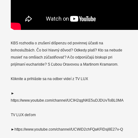
KBS rozhodla o zrušení dišpenzu od povinnej účasti na
bohoslužbách. Čo bol hlavný dôvod? Odkedy platí? Kto sa nebude
musieť na omšiach zúčastňovať? A čo odporúčajú biskupi pri
prijímaní eucharistie? S Ľubou Oravovou a Martinom Kramarom.
Kliknite a prihláste sa na odber videí z TV LUX
►
https://www.youtube.com/channel/UCIH2qgNKE5uDJDUvToBL0MA
TV LUX deťom
►https://www.youtube.com/channel/UCWiD2chFQaKFlDsj8E27v-Q