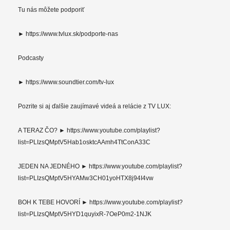
Tu nás môžete podporiť
► https://www.tvlux.sk/podporte-nas
Podcasty
► https://www.soundtier.com/tv-lux
Pozrite si aj ďalšie zaujímavé videá a relácie z TV LUX:
A TERAZ ČO? ► https://www.youtube.com/playlist?
list=PLIzsQMptV5Hab1osktcAAmh4TtConA33C
JEDEN NA JEDNÉHO ► https://www.youtube.com/playlist?
list=PLIzsQMptV5HYAMw3CH01yoHTX8j94I4vw
BOH K TEBE HOVORÍ ► https://www.youtube.com/playlist?
list=PLIzsQMptV5HYD1quyixR-7OeP0m2-1NJK