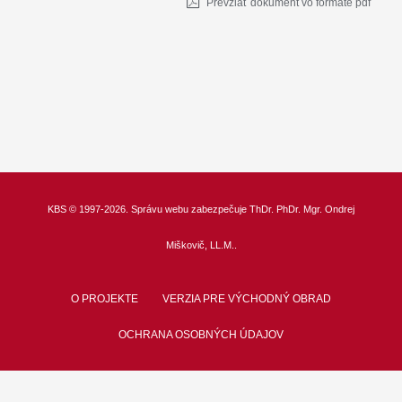
Prevziať dokument vo formáte pdf
KBS
© 1997-2026. Správu webu zabezpečuje
ThDr.
PhDr. Mgr. Ondrej
Miškovič, LL.M.
.
O PROJEKTE
VERZIA PRE VÝCHODNÝ OBRAD
OCHRANA OSOBNÝCH ÚDAJOV