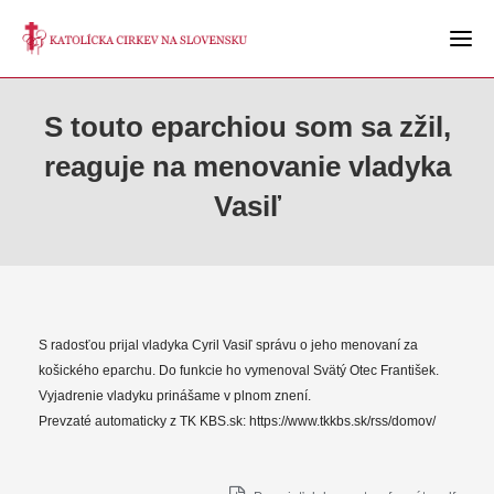
S touto eparchiou som sa zžil,
reaguje na menovanie vladyka
Vasiľ
S radosťou prijal vladyka Cyril Vasiľ správu o jeho menovaní za
košického eparchu. Do funkcie ho vymenoval Svätý Otec František.
Vyjadrenie vladyku prinášame v plnom znení.
Prevzaté automaticky z TK KBS.sk: https://www.tkkbs.sk/rss/domov/