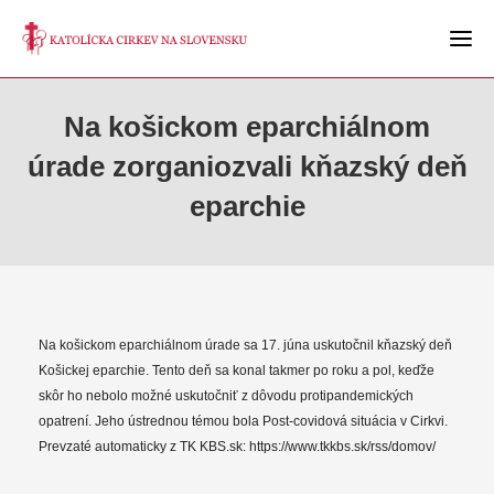
Na košickom eparchiálnom
úrade zorganiozvali kňazský deň
eparchie
Na košickom eparchiálnom úrade sa 17. júna uskutočnil kňazský deň
Košickej eparchie. Tento deň sa konal takmer po roku a pol, keďže
skôr ho nebolo možné uskutočniť z dôvodu protipandemických
opatrení. Jeho ústrednou témou bola Post-covidová situácia v Cirkvi.
Prevzaté automaticky z TK KBS.sk: https://www.tkkbs.sk/rss/domov/