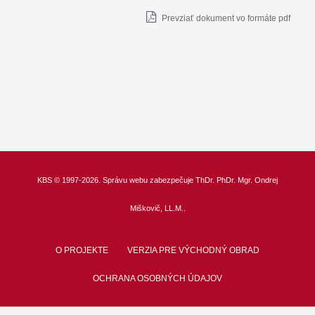
Prevziať dokument vo formáte pdf
KBS
© 1997-2026. Správu webu zabezpečuje
ThDr.
PhDr. Mgr. Ondrej
Miškovič, LL.M.
.
O PROJEKTE
VERZIA PRE VÝCHODNÝ OBRAD
OCHRANA OSOBNÝCH ÚDAJOV