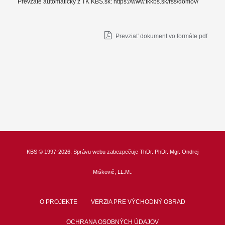
Prevzaté automaticky z TK KBS.sk: https://www.tkkbs.sk/rss/domov/
Prevziať dokument vo formáte pdf
KBS
© 1997-2026. Správu webu zabezpečuje
ThDr.
PhDr. Mgr. Ondrej
Miškovič, LL.M.
.
O PROJEKTE
VERZIA PRE VÝCHODNÝ OBRAD
OCHRANA OSOBNÝCH ÚDAJOV