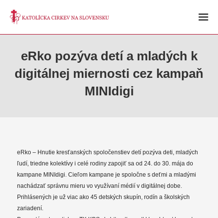
eRko pozýva detí a mladých k
digitálnej miernosti cez kampaň
MINIdigi
eRko – Hnutie kresťanských spoločenstiev detí pozýva deti, mladých
ľudí, triedne kolektívy i celé rodiny zapojiť sa od 24. do 30. mája do
kampane MINIdigi. Cieľom kampane je spoločne s deťmi a mladými
nachádzať správnu mieru vo využívaní médií v digitálnej dobe.
Prihlásených je už viac ako 45 detských skupín, rodín a školských
zariadení.