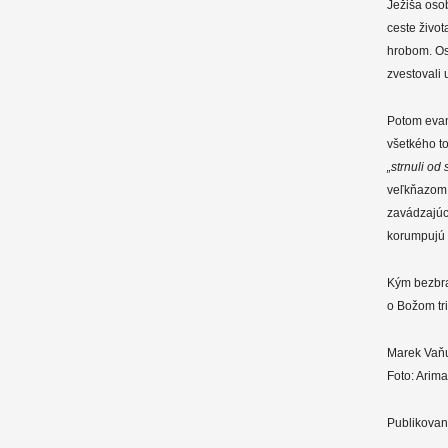
Ježiša oso
ceste živo
hrobom. Oso
zvestovali 
Potom evan
všetkého to
„strnuli od
veľkňazom.
zavádzajúci
korumpujú 
Kým bezbra
o Božom tr
Marek Vaň
Foto: Arim
Publikovan