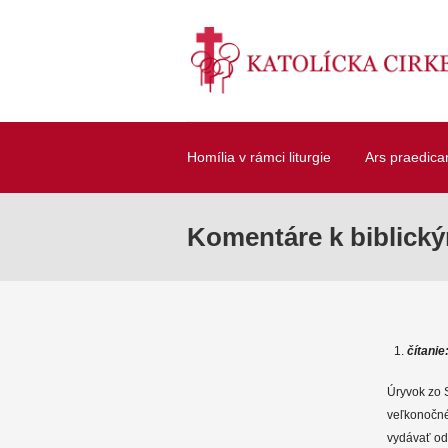
Homília v rámci liturgie
Ars praedica
Komentáre k biblick
čítanie
Úryvok zo 
veľkonočné
vydávať od