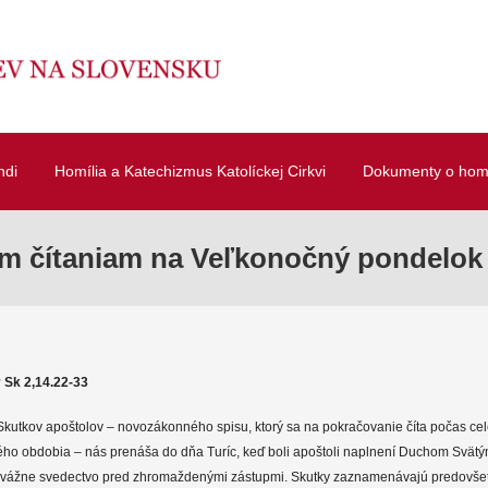
ndi
Homília a Katechizmus Katolíckej Cirkvi
Dokumenty o homí
ým čítaniam na Veľkonočný pondelok
:
Sk 2,14.22-33
Skutkov apoštolov – novozákonného spisu, ktorý sa na pokračovanie číta počas ce
ho obdobia – nás prenáša do dňa Turíc, keď boli apoštoli naplnení Duchom Svätý
vážne svedectvo pred zhromaždenými zástupmi. Skutky zaznamenávajú predovšet