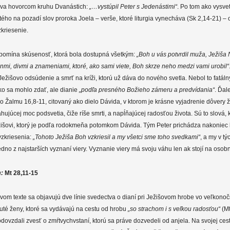
táva hovorcom kruhu Dvanástich:
„…vystúpil Peter s Jedenástimi“
. Po tom ako vysve
ho na pozadí slov proroka Joela – verše, ktoré liturgia vynecháva (Sk 2,14-21) – 
kriesenie.
ipomína skúsenosť, ktorá bola dostupná všetkým:
„
Boh u vás potvrdil muža, Ježiša
nmi, divmi a znameniami, ktoré, ako sami viete, Boh skrze neho medzi vami urobil“
ežišovo odsúdenie a smrť na kríži, ktorú už dáva do nového svetla. Nebol to fatáln
ko sa mohlo zdať, ale dianie
„podľa presného Božieho zámeru a predvídania“
. Ďal
 Žalmu 16,8-11, citovaný ako dielo Dávida, v ktorom je krásne vyjadrenie dôvery 
hujúcej moc podsvetia, čiže ríše smrti, a napĺňajúcej radosťou života. Sú to slová, k
ežišovi, ktorý je podľa rodokmeňa potomkom Dávida. Tým Peter prichádza nakonie
vzkriesenia:
„Tohoto Ježiša Boh vzkriesil a my všetci sme toho svedkami“
, a my v tý
no z najstarších vyznaní viery. Vyznanie viery má svoju váhu len ak stojí na osobn
m:
Mt 28,11-15
vom texte sa objavujú dve línie svedectva o dianí pri Ježišovom hrobe vo veľkono
té ženy, ktoré sa vydávajú na cestu od hrobu
„so strachom i s veľkou radosťou“
(Mt
ovzdali zvesť o zmŕtvychvstaní, ktorú sa práve dozvedeli od anjela. Na svojej cest