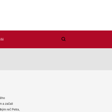
lií
lého
m a začali
kým reč Petra,