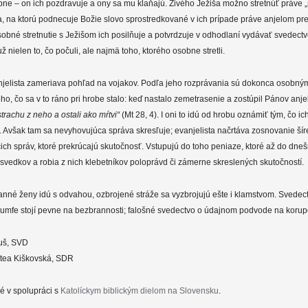
bne – on ich pozdravuje a ony sa mu klaňajú. Živého Ježiša možno stretnúť práve „
ta, na ktorú podnecuje Božie slovo sprostredkované v ich prípade práve anjelom p
bné stretnutie s Ježišom ich posilňuje a potvrdzuje v odhodlaní vydávať svedectvo
už nielen to, čo počuli, ale najmä toho, ktorého osobne stretli.
jelista zameriava pohľad na vojakov. Podľa jeho rozprávania sú dokonca osobný
ho, čo sa v to ráno pri hrobe stalo: keď nastalo zemetrasenie a zostúpil Pánov anjel,
 strachu z neho a ostali ako mŕtvi“
(Mt 28, 4). I oni to idú od hrobu oznámiť tým, čo ich
 Avšak tam sa nevyhovujúca správa skresľuje; evanjelista načrtáva zosnovanie ší
ch správ, ktoré prekrúcajú skutočnosť. Vstupujú do toho peniaze, ktoré až do dne
svedkov a robia z nich klebetníkov poloprávd či zámerne skreslených skutočností.
nné ženy idú s odvahou, ozbrojené stráže sa vyzbrojujú ešte i klamstvom. Svedec
iumfe stojí pevne na bezbrannosti; falošné svedectvo o údajnom podvode na korupc
uš, SVD
atea Kiškovská, SDR
é v spolupráci s
Katolíckym biblickým dielom na Slovensku
.