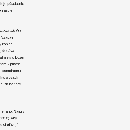
tľuje pôsobenie
ohlasuje
 Nazaretského,
. Vzápätí
y koniec,
ej dodáva
žalmistu o Božej
toré v plnosti
c k samotnému
chto slovách
ej skúsenosti.
čné ráno. Najprv
 28,8), aby
e stretávajú