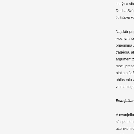
ktorý sa s
Ducha Sväté
Ježišovo vz
Najskôr pr
mocnými či
pripomína J
tragédia, a
argument zo
moci, presa
platia o J
ohláseniu 
vnímame jed
Evanjeliu
V evanjelio
sú spomenu
učeníkom od