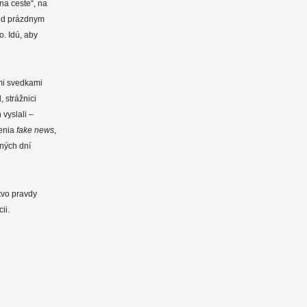
na ceste“, na
red prázdnym
. Idú, aby
mi svedkami
 strážnici
 vyslali –
renia
fake news
,
šných dní
tvo pravdy
ii.