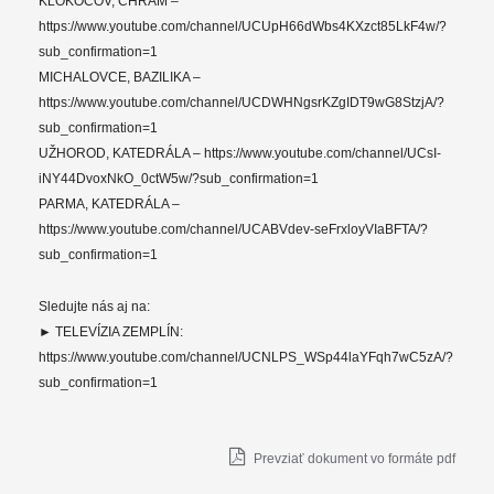
KLOKOČOV, CHRÁM –
https://www.youtube.com/channel/UCUpH66dWbs4KXzct85LkF4w/?
sub_confirmation=1
MICHALOVCE, BAZILIKA –
https://www.youtube.com/channel/UCDWHNgsrKZgIDT9wG8StzjA/?
sub_confirmation=1
UŽHOROD, KATEDRÁLA – https://www.youtube.com/channel/UCsI-
iNY44DvoxNkO_0ctW5w/?sub_confirmation=1
PARMA, KATEDRÁLA –
https://www.youtube.com/channel/UCABVdev-seFrxloyVIaBFTA/?
sub_confirmation=1
Sledujte nás aj na:
► TELEVÍZIA ZEMPLÍN:
https://www.youtube.com/channel/UCNLPS_WSp44laYFqh7wC5zA/?
sub_confirmation=1
Prevziať dokument vo formáte pdf