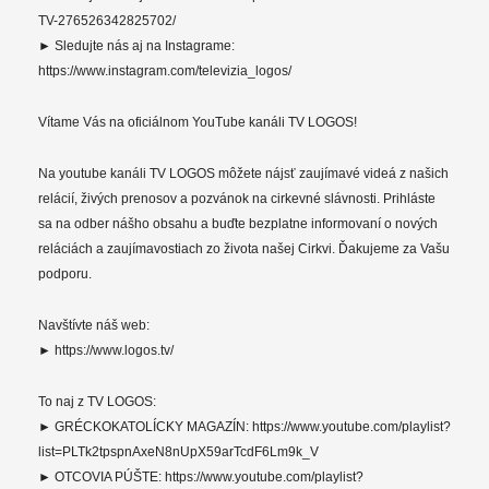
TV-276526342825702/
► Sledujte nás aj na Instagrame:
https://www.instagram.com/televizia_logos/
Vítame Vás na oficiálnom YouTube kanáli TV LOGOS!
Na youtube kanáli TV LOGOS môžete nájsť zaujímavé videá z našich
relácií, živých prenosov a pozvánok na cirkevné slávnosti. Prihláste
sa na odber nášho obsahu a buďte bezplatne informovaní o nových
reláciách a zaujímavostiach zo života našej Cirkvi. Ďakujeme za Vašu
podporu.
Navštívte náš web:
► https://www.logos.tv/
To naj z TV LOGOS:
► GRÉCKOKATOLÍCKY MAGAZÍN: https://www.youtube.com/playlist?
list=PLTk2tpspnAxeN8nUpX59arTcdF6Lm9k_V
► OTCOVIA PÚŠTE: https://www.youtube.com/playlist?