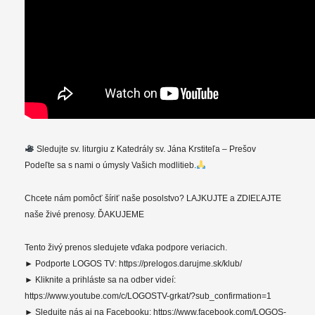
Sledujte sv. liturgiu z Katedrály sv. Jána Krstiteľa – Prešov
Podeľte sa s nami o úmysly Vašich modlitieb.
Chcete nám pomôcť šíriť naše posolstvo? LAJKUJTE a ZDIEĽAJTE
naše živé prenosy. ĎAKUJEME
Tento živý prenos sledujete vďaka podpore veriacich.
► Podporte LOGOS TV: https://prelogos.darujme.sk/klub/
► Kliknite a prihláste sa na odber videí:
https://www.youtube.com/c/LOGOSTV-grkat/?sub_confirmation=1
► Sledujte nás aj na Facebooku: https://www.facebook.com/LOGOS-