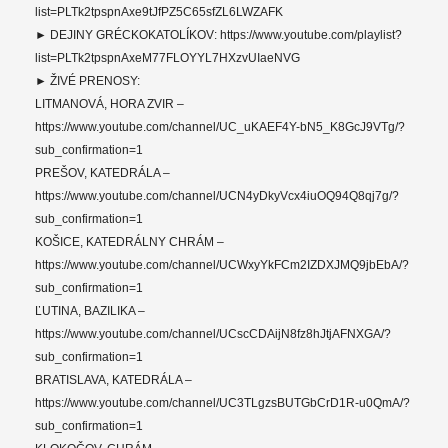
list=PLTk2tpspnAxe9tJfPZ5C65sfZL6LWZAFK
► DEJINY GRÉCKOKATOLÍKOV: https://www.youtube.com/playlist?
list=PLTk2tpspnAxeM77FLOYYL7HXzvUIaeNVG
► ŽIVÉ PRENOSY:
LITMANOVÁ, HORA ZVIR –
https://www.youtube.com/channel/UC_uKAEF4Y-bN5_K8GcJ9VTg/?
sub_confirmation=1
PREŠOV, KATEDRÁLA –
https://www.youtube.com/channel/UCN4yDkyVcx4iuOQ94Q8qj7g/?
sub_confirmation=1
KOŠICE, KATEDRÁLNY CHRÁM –
https://www.youtube.com/channel/UCWxyYkFCm2IZDXJMQ9jbEbA/?
sub_confirmation=1
ĽUTINA, BAZILIKA –
https://www.youtube.com/channel/UCscCDAijN8fz8hJtjAFNXGA/?
sub_confirmation=1
BRATISLAVA, KATEDRÁLA –
https://www.youtube.com/channel/UC3TLgzsBUTGbCrD1R-u0QmA/?
sub_confirmation=1