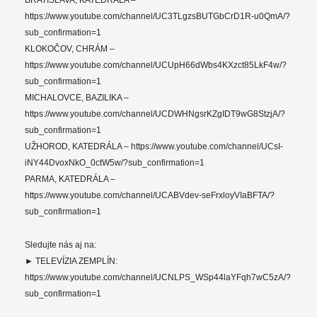
BRATISLAVA, KATEDRÁLA –
https://www.youtube.com/channel/UC3TLgzsBUTGbCrD1R-u0QmA/?
sub_confirmation=1
KLOKOČOV, CHRÁM –
https://www.youtube.com/channel/UCUpH66dWbs4KXzct85LkF4w/?
sub_confirmation=1
MICHALOVCE, BAZILIKA –
https://www.youtube.com/channel/UCDWHNgsrKZgIDT9wG8StzjA/?
sub_confirmation=1
UŽHOROD, KATEDRÁLA – https://www.youtube.com/channel/UCsI-
iNY44DvoxNkO_0ctW5w/?sub_confirmation=1
PARMA, KATEDRÁLA –
https://www.youtube.com/channel/UCABVdev-seFrxloyVIaBFTA/?
sub_confirmation=1
Sledujte nás aj na:
► TELEVÍZIA ZEMPLÍN:
https://www.youtube.com/channel/UCNLPS_WSp44laYFqh7wC5zA/?
sub_confirmation=1