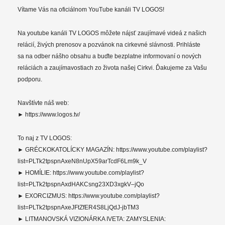
Vítame Vás na oficiálnom YouTube kanáli TV LOGOS!
Na youtube kanáli TV LOGOS môžete nájsť zaujímavé videá z našich
relácií, živých prenosov a pozvánok na cirkevné slávnosti. Prihláste
sa na odber nášho obsahu a buďte bezplatne informovaní o nových
reláciách a zaujímavostiach zo života našej Cirkvi. Ďakujeme za Vašu
podporu.
Navštívte náš web:
► https://www.logos.tv/
To naj z TV LOGOS:
► GRÉCKOKATOLÍCKY MAGAZÍN: https://www.youtube.com/playlist?
list=PLTk2tpspnAxeN8nUpX59arTcdF6Lm9k_V
► HOMÍLIE: https://www.youtube.com/playlist?
list=PLTk2tpspnAxdHAKCsng23XD3xgkV–jQo
► EXORCIZMUS: https://www.youtube.com/playlist?
list=PLTk2tpspnAxeJFtZfER4S8LjQdJ-jbTM3
► LITMANOVSKÁ VIZIONÁRKA IVETA: ZAMYSLENIA: