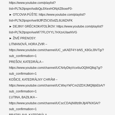
https://www.youtube.com/playlist?
list=PLTk2tpspnAxdbQpJlXexHONj4Z8xxeF0-
► OTCOVIA PÚŠTE: https://www.youtube.com/playlist?
list=PLTk2tpspnAxe9tJfPZ5C65sfZL6LWZAFK
► DEJINY GRÉCKOKATOLÍKOV: https://www.youtube.com/playlist?
list=PLTk2tpspnAxeM77FLOYYL7HXzvUIaeNVG
► ŽIVÉ PRENOSY:
LITMANOVÁ, HORA ZVIR –
https://www.youtube.com/channel/UC_uKAEF4Y-bN5_K8GcJ9VTg/?
sub_confirmation=1
PREŠOV, KATEDRÁLA –
https://www.youtube.com/channel/UCN4yDkyVcx4iuOQ94Q8qj7g/?
sub_confirmation=1
KOŠICE, KATEDRÁLNY CHRÁM –
https://www.youtube.com/channel/UCWxyYkFCm2IZDXJMQ9jbEbA/?
sub_confirmation=1
ĽUTINA, BAZILIKA –
https://www.youtube.com/channel/UCscCDAijN8fz8hJtjAFNXGA/?
sub_confirmation=1