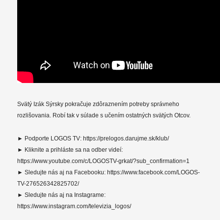
Svätý Izák Sýrsky pokračuje zdôraznením potreby správneho
rozlišovania. Robí tak v súlade s učením ostatných svätých Otcov.
► Podporte LOGOS TV: https://prelogos.darujme.sk/klub/
► Kliknite a prihláste sa na odber videí:
https://www.youtube.com/c/LOGOSTV-grkat/?sub_confirmation=1
► Sledujte nás aj na Facebooku: https://www.facebook.com/LOGOS-
TV-276526342825702/
► Sledujte nás aj na Instagrame:
https://www.instagram.com/televizia_logos/