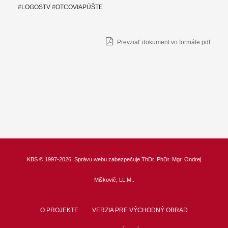
#LOGOSTV #OTCOVIAPÚŠTE
Prevziať dokument vo formáte pdf
KBS
© 1997-2026. Správu webu zabezpečuje
ThDr.
PhDr. Mgr. Ondrej
Miškovič, LL.M.
.
O PROJEKTE
VERZIA PRE VÝCHODNÝ OBRAD