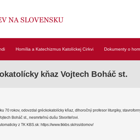
ndi
Homília a Katechizmus Katolíckej Cirkvi
Dokumenty o homí
okatolícky kňaz Vojtech Boháč st.
u 70 rokov, odovzdal gréckokatolícky kňaz, dlhoročný profesor liturgiky, stavroforn
Vojtech Boháč st., nesmrteľnú dušu Stvoriteľovi.
tomaticky z TK KBS.sk: https://www.tkkbs.sk/rss/domov/