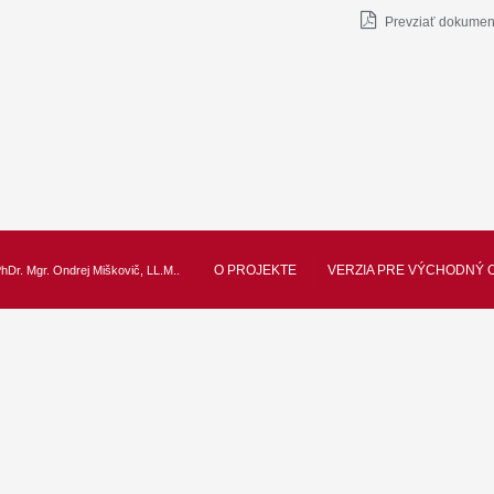
Prevziať dokument
O PROJEKTE
VERZIA PRE VÝCHODNÝ 
hDr. Mgr. Ondrej Miškovič, LL.M.
.