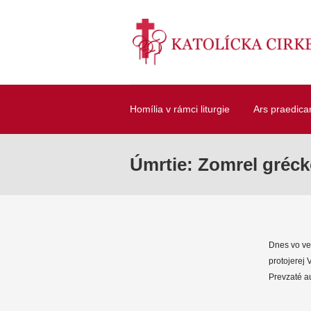
Homília v rámci liturgie
Ars praedica
Úmrtie: Zomrel gréck
Dnes vo vek
protojerej 
Prevzaté au