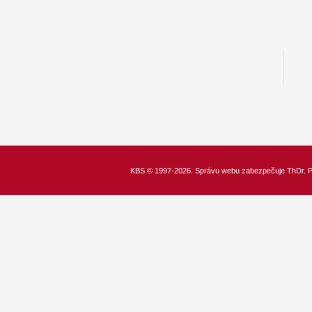
KBS
© 1997-2026. Správu webu zabezpečuje
ThDr.
P