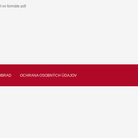
 vo formáte pdf
OBRAD
OCHRANA OSOBNÝCH ÚDAJOV