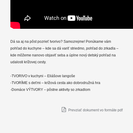
Dá sa aj na pôst pozrieť tvorivo? Samozrejme! Ponúkame vám
pohľad do kuchyne – kde sa dá variť striedmo, pohľad do zrkadla –
kde môžeme nanovo objaviť seba a úplne nový detský pohľad na
udalosti krížovej cesty.
-TVORIVO v kuchyni – Eliášove langoše
-TVORÍME s deťmi – krížová cesta ako dobrodružná hra
-Domáce VÝTVORY – pôstne aktivity so zrkadlom
Prevziať dokument vo formáte pdf