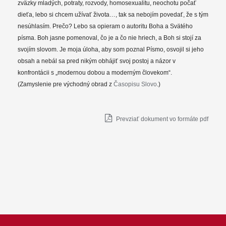
zväzky mladých, potraty, rozvody, homosexualitu, neochotu počať
dieťa, lebo si chcem užívať života…, tak sa nebojím povedať, že s tým
nesúhlasím. Prečo? Lebo sa opieram o autoritu Boha a Svätého
písma. Boh jasne pomenoval, čo je a čo nie hriech, a Boh si stojí za
svojím slovom. Je moja úloha, aby som poznal Písmo, osvojil si jeho
obsah a nebál sa pred nikým obhájiť svoj postoj a názor v
konfrontácii s „modernou dobou a moderným človekom“.
(Zamyslenie pre východný obrad z
Časopisu Slovo
.)
Prevziať dokument vo formáte pdf