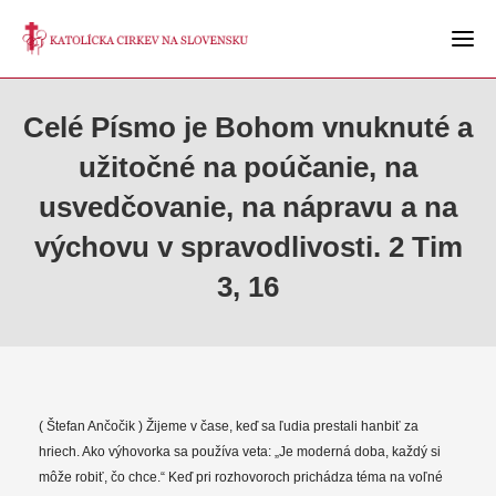
Celé Písmo je Bohom vnuknuté a
užitočné na poúčanie, na
usvedčovanie, na nápravu a na
výchovu v spravodlivosti. 2 Tim
3, 16
( Štefan Ančočik ) Žijeme v čase, keď sa ľudia prestali hanbiť za
hriech. Ako výhovorka sa používa veta: „Je moderná doba, každý si
môže robiť, čo chce.“ Keď pri rozhovoroch prichádza téma na voľné