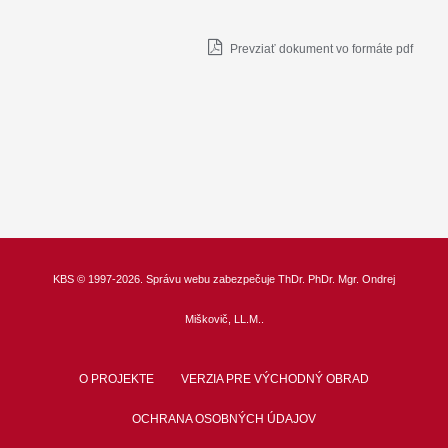
Prevziať dokument vo formáte pdf
KBS
© 1997-2026. Správu webu zabezpečuje
ThDr.
PhDr. Mgr. Ondrej
Miškovič, LL.M.
.
O PROJEKTE
VERZIA PRE VÝCHODNÝ OBRAD
OCHRANA OSOBNÝCH ÚDAJOV