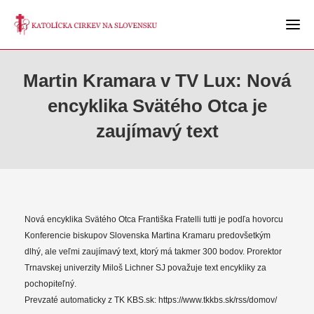
Martin Kramara v TV Lux: Nová
encyklika Svätého Otca je
zaujímavý text
Nová encyklika Svätého Otca Františka Fratelli tutti je podľa hovorcu
Konferencie biskupov Slovenska Martina Kramaru predovšetkým
dlhý, ale veľmi zaujímavý text, ktorý má takmer 300 bodov. Prorektor
Trnavskej univerzity Miloš Lichner SJ považuje text encykliky za
pochopiteľný.
Prevzaté automaticky z TK KBS.sk: https://www.tkkbs.sk/rss/domov/