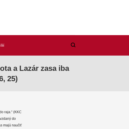
lií
ota a Lazár zasa iba
6, 25)
 do raja.“ (KKC
ovzdaný do
ás majú naučiť