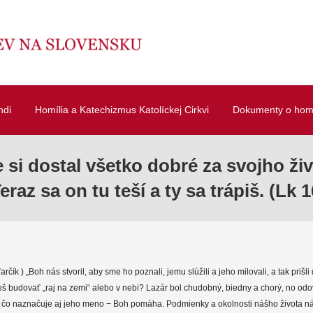
ndi
Homília a Katechizmus Katolíckej Cirkvi
Dokumenty o homí
 si dostal všetko dobré za svojho živ
Teraz sa on tu teší a ty sa trápiš. (Lk 1
arčík ) „Boh nás stvoril, aby sme ho poznali, jemu slúžili a jeho milovali, a tak prišli
š budovať „raj na zemi“ alebo v nebi? Lazár bol chudobný, biedny a chorý, no od
, čo naznačuje aj jeho meno − Boh pomáha. Podmienky a okolnosti nášho života n