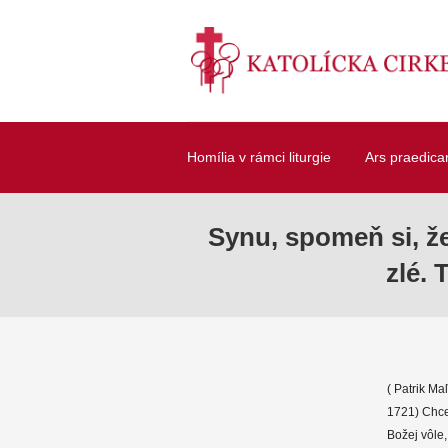
Homília v rámci liturgie
Ars praedica
Synu, spomeň si, že
zlé. 
( Patrik Maľ
1721) Chce
Božej vôle