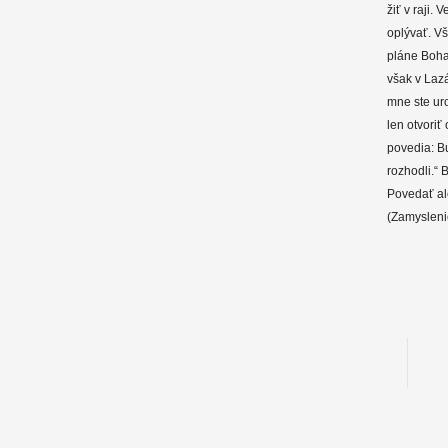
žiť v raji.
oplývať. Vš
pláne Boha
však v Lazá
mne ste uro
len otvoriť
povedia: Bu
rozhodli.“ 
Povedať al
(Zamysleni