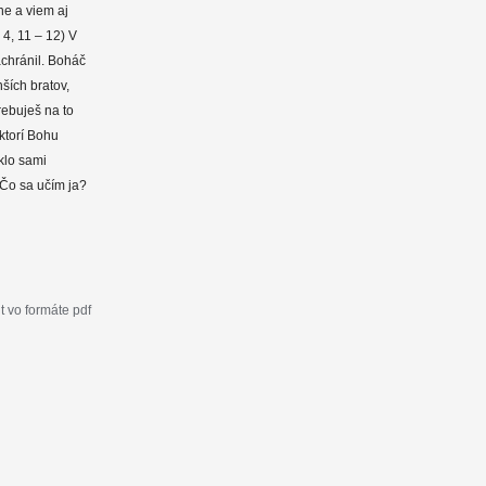
ne a viem aj
 4, 11 – 12) V
chránil. Boháč
ších bratov,
rebuješ na to
 ktorí Bohu
eklo sami
 Čo sa učím ja?
 vo formáte pdf