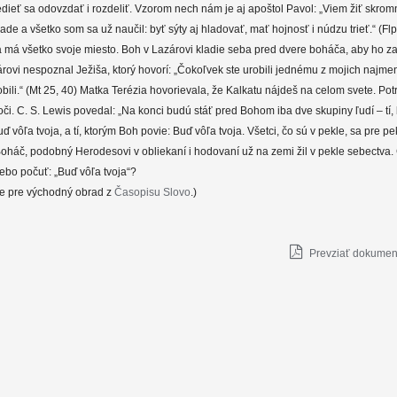
 Vedieť sa odovzdať i rozdeliť. Vzorom nech nám je aj apoštol Pavol: „Viem žiť skrom
ade a všetko som sa už naučil: byť sýty aj hladovať, mať hojnosť i núdzu trieť.“ (Flp
 má všetko svoje miesto. Boh v Lazárovi kladie seba pred dvere boháča, aby ho za
rovi nespoznal Ježiša, ktorý hovorí: „Čokoľvek ste urobili jednému z mojich najmen
bili.“ (Mt 25, 40) Matka Terézia hovorievala, že Kalkatu nájdeš na celom svete. Pot
 oči. C. S. Lewis povedal: „Na konci budú stáť pred Bohom iba dve skupiny ľudí – tí,
ď vôľa tvoja, a tí, ktorým Boh povie: Buď vôľa tvoja. Všetci, čo sú v pekle, sa pre p
Boháč, podobný Herodesovi v obliekaní i hodovaní už na zemi žil v pekle sebectva.
ebo počuť: „Buď vôľa tvoja“?
e pre východný obrad z
Časopisu Slovo
.)
Prevziať dokument