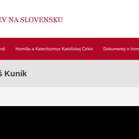
ndi
Homília a Katechizmus Katolíckej Cirkvi
Dokumenty o homí
 Kuník