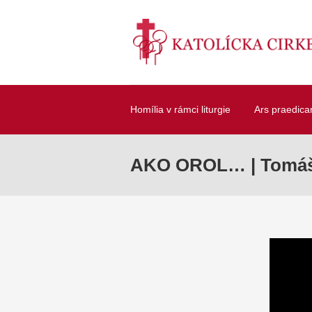
Homília v rámci liturgie
Ars praedica
AKO OROL… | Tomáš