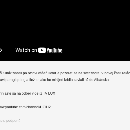
Kuník zdedil po otcovi vášeň lietať a pozerať sa na svet zhora. V novej časti relá
ví paraglajding a tiež to, ako ho misijné krídla zaviali až do Albánska…
prihláste sa na odber videí z TV LUX
/www.youtube.com/channel/UCIH2…
ete podporiť