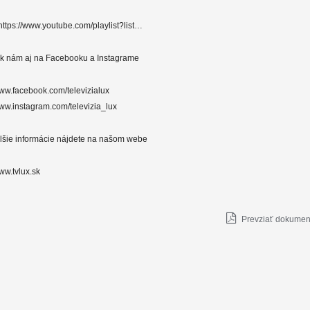
tps://www.youtube.com/playlist?list…
a k nám aj na Facebooku a Instagrame
www.facebook.com/televizialux
www.instagram.com/televizia_lux
alšie informácie nájdete na našom webe
ww.tvlux.sk
Prevziať dokument