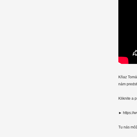
Kňaz Tomáš 
nám predsta
Kliknite a 
► https:/
Tu nás môž