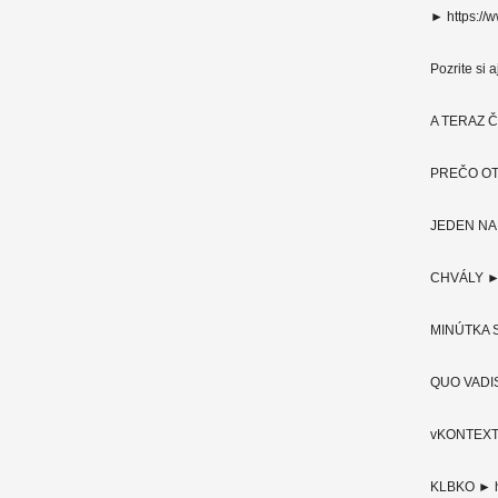
► https://
Pozrite si 
A TERAZ ČO
PREČO OTČE
JEDEN NA J
CHVÁLY ► h
MINÚTKA S
QUO VADIS 
vKONTEXTE 
KLBKO ► h