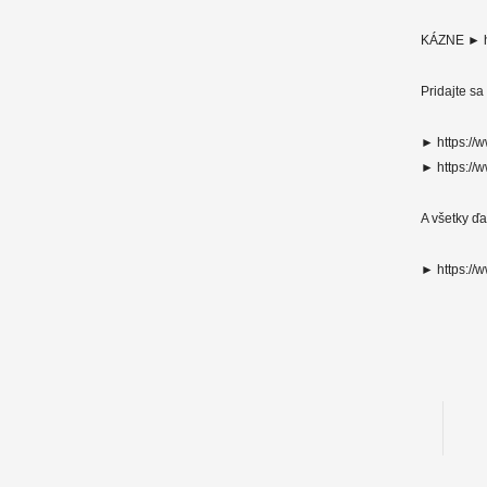
KÁZNE ► ht
Pridajte s
► https://
► https://
A všetky ď
► https://w