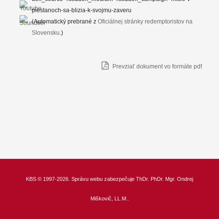
piestanoch-sa-blizia-k-svojmu-zaveru
(Automatický prebrané z
Oficiálnej stránky redemptoristov na
Slovensku
.)
Prevziať dokument vo formáte pdf
KBS
© 1997-2026. Správu webu zabezpečuje
ThDr.
PhDr. Mgr. Ondrej
Miškovič, LL.M.
.