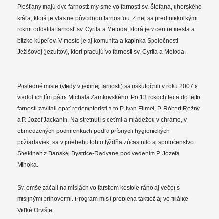
Piešťany majú dve farnosti: my sme vo farnosti sv. Štefana, uhorského
kráľa, ktorá je vlastne pôvodnou farnosťou. Z nej sa pred niekoľkými
rokmi oddelila farnosť sv. Cyrila a Metoda, ktorá je v centre mesta a
blízko kúpeľov. V meste je aj komunita a kaplnka Spoločnosti
Ježišovej (jezuitov), ktorí pracujú vo farnosti sv. Cyrila a Metoda.
Posledné misie (vtedy v jedinej farnosti) sa uskutočnili v roku 2007 a
viedol ich tím pátra Michala Zamkovského. Po 13 rokoch teda do tejto
farnosti zavítali opäť redemptoristi a to P. Ivan Flimel, P. Róbert Režný
a P. Jozef Jackanin. Na stretnutí s deťmi a mládežou v chráme, v
obmedzených podmienkach podľa prísnych hygienických
požiadaviek, sa v priebehu tohto týždňa zúčastnilo aj spoločenstvo
Shekinah z Banskej Bystrice-Radvane pod vedením P. Jozefa
Mihoka.
Sv. omše začali na misiách vo farskom kostole ráno aj večer s
misijnými príhovormi. Program misií prebieha taktiež aj vo filiálke
Veľké Orvište.