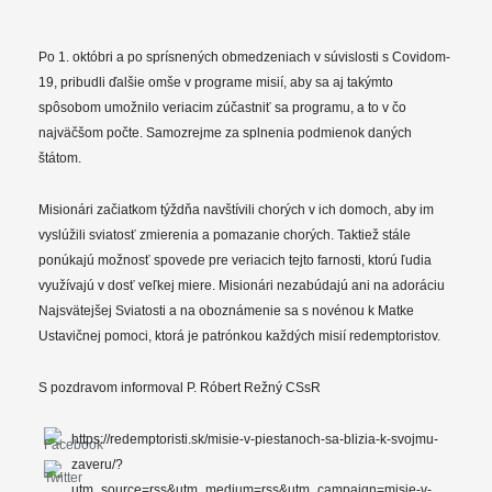
Po 1. októbri a po sprísnených obmedzeniach v súvislosti s Covidom-
19, pribudli ďalšie omše v programe misií, aby sa aj takýmto
spôsobom umožnilo veriacim zúčastniť sa programu, a to v čo
najväčšom počte. Samozrejme za splnenia podmienok daných
štátom.
Misionári začiatkom týždňa navštívili chorých v ich domoch, aby im
vyslúžili sviatosť zmierenia a pomazanie chorých. Taktiež stále
ponúkajú možnosť spovede pre veriacich tejto farnosti, ktorú ľudia
využívajú v dosť veľkej miere. Misionári nezabúdajú ani na adoráciu
Najsvätejšej Sviatosti a na oboznámenie sa s novénou k Matke
Ustavičnej pomoci, ktorá je patrónkou každých misií redemptoristov.
S pozdravom informoval P. Róbert Režný CSsR
https://redemptoristi.sk/misie-v-piestanoch-sa-blizia-k-svojmu-
zaveru/?
utm_source=rss&utm_medium=rss&utm_campaign=misie-v-