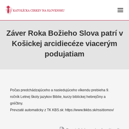
Záver Roka Božieho Slova patrí v
Košickej arcidiecéze viacerým
podujatiam
Počas predchádzajúceho a nasledujúceho víkendu prebieha 9.
ročník Letnej školy jazykov Biblie, kurzy biblickej hebrejčiny a
gréčtiny.
Prevzaté automaticky z TK KBS.sk: https://www.tkkbs.sk/rss/domov/