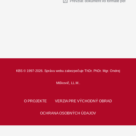
Prevziať dokument vo formáte pdf
KBS
© 1997-2026. Správu webu zabezpečuje
ThDr.
PhDr. Mgr. Ondrej
Miškovič, LL.M.
.
O PROJEKTE
VERZIA PRE VÝCHODNÝ OBRAD
OCHRANA OSOBNÝCH ÚDAJOV