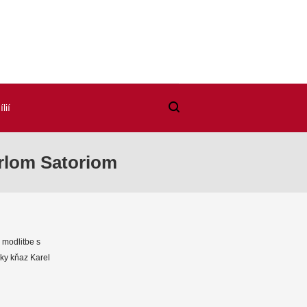
lií
arlom Satoriom
 modlitbe s
ky kňaz Karel