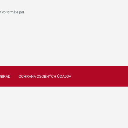
 vo formáte pdf
OBRAD
OCHRANA OSOBNÝCH ÚDAJOV