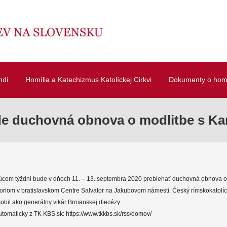
ndi
Homília a Katechizmus Katolíckej Cirkvi
Dokumenty o homí
ude duchovná obnova o modlitbe s K
úcom týždni bude v dňoch 11. – 13. septembra 2020 prebiehať duchovná obnova o
oriom v bratislavskom Centre Salvator na Jakubovom námestí. Český rímskokatolíc
obil ako generálny vikár Brnianskej diecézy.
tomaticky z TK KBS.sk: https://www.tkkbs.sk/rss/domov/