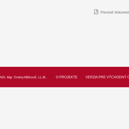
Prevziať dokument
O PROJEKTE
VERZIA PRE VÝCHODNÝ 
hDr. Mgr. Ondrej Miškovič, LL.M.
.