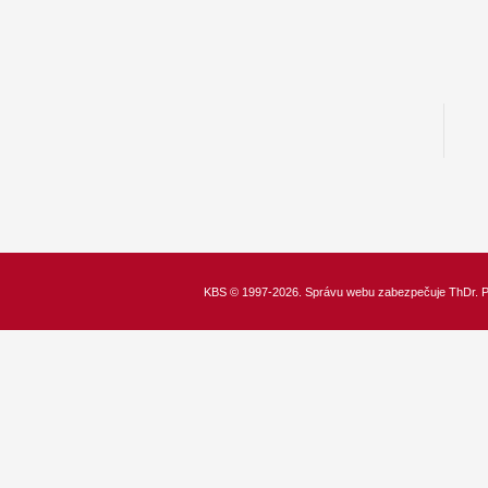
KBS
© 1997-2026. Správu webu zabezpečuje
ThDr.
P